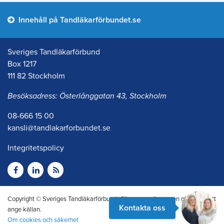
Innehåll på Tandläkarförbundet.se
Sveriges Tandläkarförbund
Box 1217
111 82 Stockholm
Besöksadress: Österlånggatan 43, Stockholm
08-666 15 00
kansli@tandlakarforbundet.se
Integritetspolicy
Copyright © Sveriges Tandläkarförbund. Citera oss gärna men glöm inte att
Kontakta oss
ange källan.
Om cookies och säkerhet