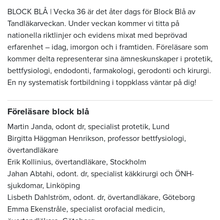
BLOCK BLÅ | Vecka 36 är det åter dags för Block Blå av
Tandläkarveckan. Under veckan kommer vi titta på
nationella riktlinjer och evidens mixat med beprövad
erfarenhet – idag, imorgon och i framtiden. Föreläsare som
kommer delta representerar sina ämneskunskaper i protetik,
bettfysiologi, endodonti, farmakologi, gerodonti och kirurgi.
En ny systematisk fortbildning i toppklass väntar på dig!
Föreläsare block blå
Martin Janda, odont dr, specialist protetik, Lund
Birgitta Häggman Henrikson, professor bettfysiologi,
övertandläkare
Erik Kollinius, övertandläkare, Stockholm
Jahan Abtahi, odont. dr, specialist käkkirurgi och ÖNH-
sjukdomar, Linköping
Lisbeth Dahlström, odont. dr, övertandläkare, Göteborg
Emma Ekenstråle,
specialist orofacial medicin,