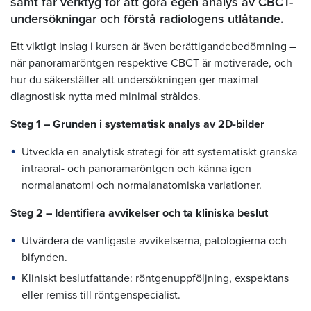
samt får verktyg för att göra egen analys av CBCT-
undersökningar och förstå radiologens utlåtande.
Ett viktigt inslag i kursen är även berättigandebedömning –
när panoramaröntgen respektive CBCT är motiverade, och
hur du säkerställer att undersökningen ger maximal
diagnostisk nytta med minimal stråldos.
Steg 1 – Grunden i systematisk analys av 2D-bilder
Utveckla en analytisk strategi för att systematiskt granska
intraoral- och panoramaröntgen och känna igen
normalanatomi och normalanatomiska variationer.
Steg 2 – Identifiera avvikelser och ta kliniska beslut
Utvärdera de vanligaste avvikelserna, patologierna och
bifynden.
Kliniskt beslutfattande: röntgenuppföljning, exspektans
eller remiss till röntgenspecialist.