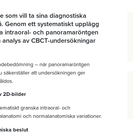
re som vill ta sina diagnostiska
ivå. Genom ett systematiskt upplägg
ka intraoral- och panoramaröntgen
en analys av CBCT-undersökningar
tigandebedömning – när panoramaröntgen
 säkerställer att undersökningen ger
råldos.
v 2D-bilder
tematiskt granska intraoral- och
anatomi och normalanatomiska variationer.
iniska beslut