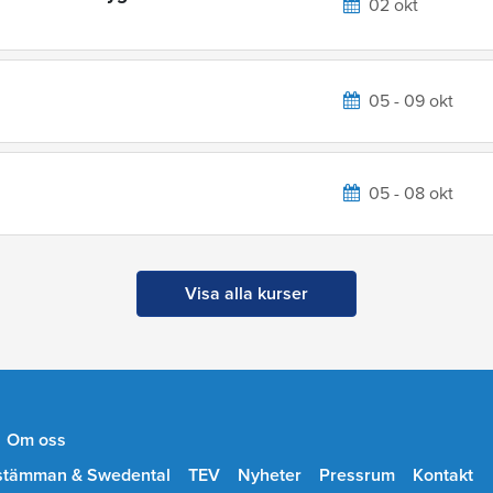
02 okt
05 - 09 okt
05 - 08 okt
Visa alla kurser
Om oss
stämman & Swedental
TEV
Nyheter
Pressrum
Kontakt