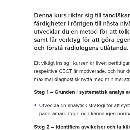
Denna kurs riktar sig till tandläka
färdigheter i röntgen till nästa n
utvecklar du en metod för att tol
samt får verktyg för att göra eg
och förstå radiologens utlåtande.
Ett viktigt inslag i kursen är även berät
respektive CBCT är motiverade, och hur du
maximal diagnostisk nytta med minimal st
Steg 1 – Grunden i systematisk analys a
Utveckla en analytisk strategi för att sys
panoramaröntgen och känna igen normal
Steg 2 – Identifiera avvikelser och ta kl