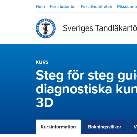
Hem
För studenter
För allmänheten
Riksstäm
KURS
Steg för steg gui
diagnostiska kun
3D
Kursinformation
Bokningsvillkor
V