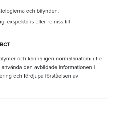
atologierna och bifynden.
g, exspektans eller remiss till
CBCT
volymer och känna igen normalanatomi i tre
 använda den avbildade informationen i
ering och fördjupa förståelsen av