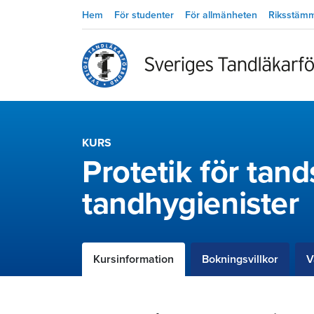
Hem
För studenter
För allmänheten
Riksstäm
KURS
Protetik för tan
tandhygienister
Kursinformation
Bokningsvillkor
V