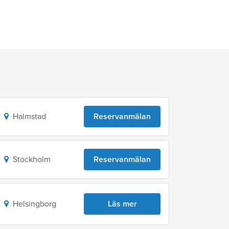
Halmstad
Reservanmälan
Stockholm
Reservanmälan
Helsingborg
Läs mer