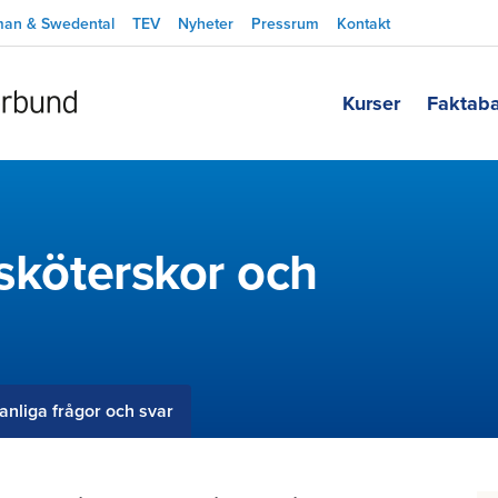
man & Swedental
TEV
Nyheter
Pressrum
Kontakt
Kurser
Faktab
dsköterskor och
anliga frågor och svar