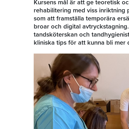
Kursens mål är att ge teoretisk oc
rehabilitering med viss inriktnin
som att framställa temporära ersät
broar och digital avtryckstagning. 
tandsköterskan och tandhygienist
kliniska tips för att kunna bli mer