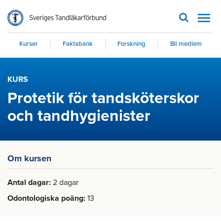
Men
Kurser
Faktabank
Forskning
Bli medlem
KURS
Protetik för tandsköterskor
och tandhygienister
Om kursen
Antal dagar
2 dagar
Odontologiska poäng
13