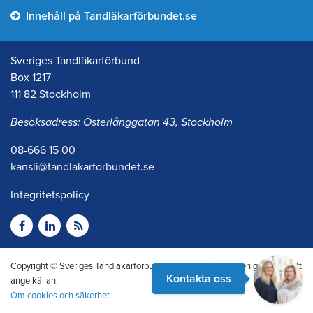
Innehåll på Tandläkarförbundet.se
Sveriges Tandläkarförbund
Box 1217
111 82 Stockholm
Besöksadress: Österlånggatan 43, Stockholm
08-666 15 00
kansli@tandlakarforbundet.se
Integritetspolicy
Copyright © Sveriges Tandläkarförbund. Citera oss gärna men glöm inte att
Kontakta oss
ange källan.
Om cookies och säkerhet