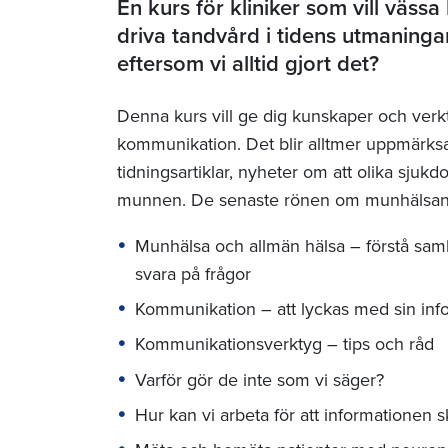
En kurs för kliniker som vill vässa
driva tandvård i tidens utmaningar.
eftersom vi alltid gjort det?
Denna kurs vill ge dig kunskaper och verkty
kommunikation. Det blir alltmer uppmärksa
tidningsartiklar, nyheter om att olika sjuk
munnen. De senaste rönen om munhälsan 
Munhälsa och allmän hälsa – förstå sam
svara på frågor
Kommunikation – att lyckas med sin inf
Kommunikationsverktyg – tips och råd
Varför gör de inte som vi säger?
Hur kan vi arbeta för att informationen sk