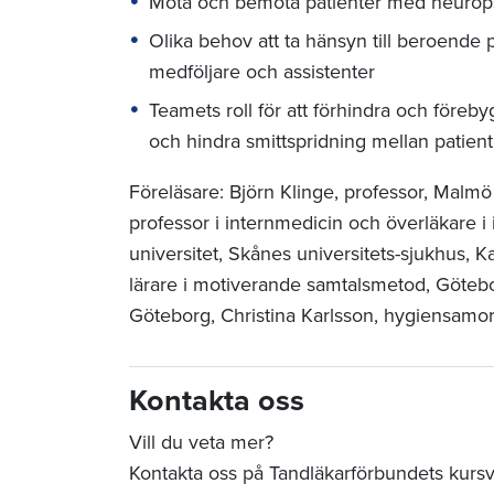
Möta och bemöta patienter med neuropsy
Olika behov att ta hänsyn till beroende p
medföljare och assistenter
Teamets roll för att förhindra och föreb
och hindra smittspridning mellan patie
Föreläsare: Björn Klinge, professor, Malmö
professor i internmedicin och överläkare i
universitet, Skånes universitets-sjukhus, K
lärare i motiverande samtalsmetod, Götebo
Göteborg, Christina Karlsson, hygiensamo
Kontakta oss
Vill du veta mer?
Kontakta oss på Tandläkarförbundets kurs