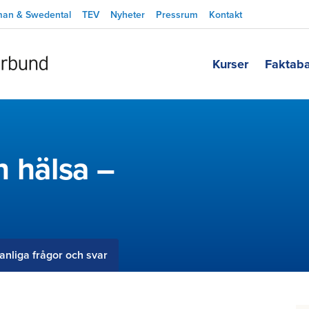
man & Swedental
TEV
Nyheter
Pressrum
Kontakt
Kurser
Faktab
n hälsa –
anliga frågor och svar