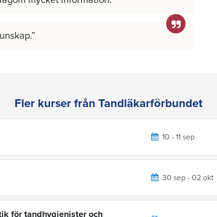
 lagom mycket information.
kunskap.
Fler kurser från Tandläkarförbundet
10 - 11 sep
30 sep - 02 okt
ik för tandhygienister och