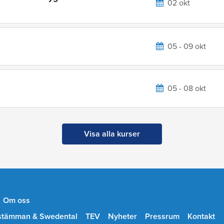
02 okt
05 - 09 okt
05 - 08 okt
Visa alla kurser
Om oss
stämman & Swedental
TEV
Nyheter
Pressrum
Kontakt