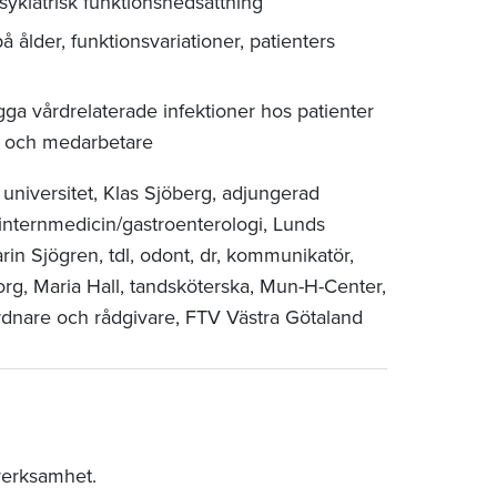
kiatrisk funktionsnedsättning
å ålder, funktionsvariationer, patienters
ygga vårdrelaterade infektioner hos patienter
nt och medarbetare
 universitet, Klas Sjöberg, adjungerad
 internmedicin/gastroenterologi, Lunds
arin Sjögren, tdl, odont, dr, kommunikatör,
rg, Maria Hall, tandsköterska, Mun-H-Center,
rdnare och rådgivare, FTV Västra Götaland
verksamhet.