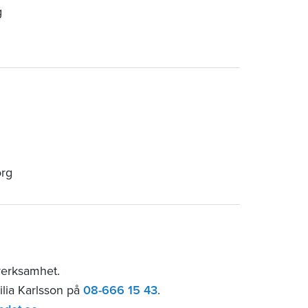
g
org
verksamhet.
ilia Karlsson på
08-666 15 43
.