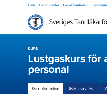
Hem
För studenter
För allmänheten
Riksstäm
KURS
Lustgaskurs för 
personal
Kursinformation
Bokningsvillkor
V