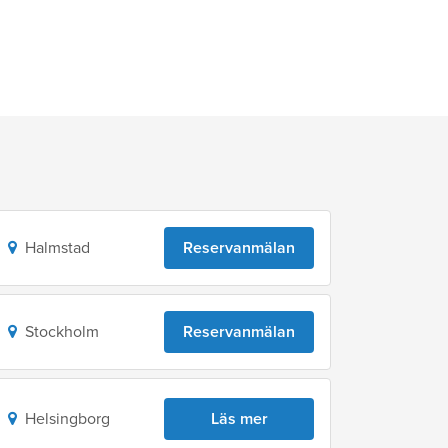
Halmstad
Reservanmälan
Stockholm
Reservanmälan
Helsingborg
Läs mer