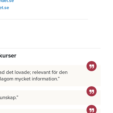
ndet.se
et.se
kurser
ad det lovade; relevant för den
 lagom mycket information.
kunskap.