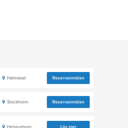
Halmstad
Reservanmälan
Stockholm
Reservanmälan
Helsingborg
Läs mer