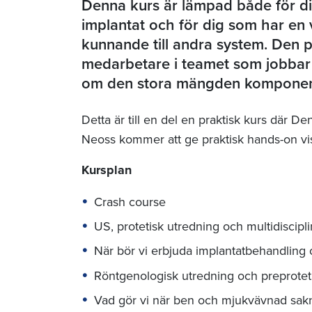
Denna kurs är lämpad både för di
implantat och för dig som har en v
kunnande till andra system. Den p
medarbetare i teamet som jobbar m
om den stora mängden komponente
Detta är till en del en praktisk kurs där D
Neoss kommer att ge praktisk hands-on vi
Kursplan
Crash course
US, protetisk utredning och multidiscipli
När bör vi erbjuda implantatbehandling 
Röntgenologisk utredning och preprotet
Vad gör vi när ben och mjukvävnad sak