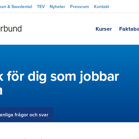
man & Swedental
TEV
Nyheter
Pressrum
Kontakt
Kurser
Faktab
k för dig som jobbar
m
anliga frågor och svar