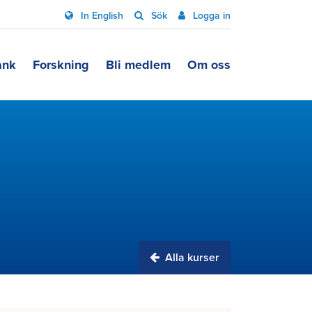
In English
Sök
Logga in
ank
Forskning
Bli medlem
Om oss
Alla kurser