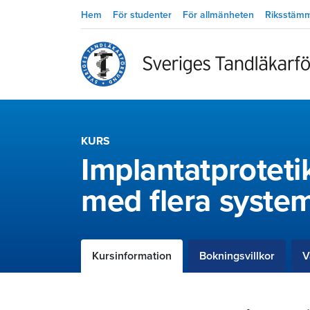
Hem
För studenter
För allmänheten
Riksstäm
KURS
Implantatproteti
med flera syste
Kursinformation
Bokningsvillkor
V