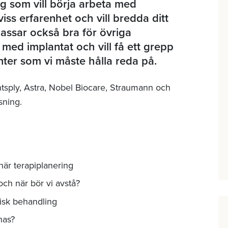
g som vill börja arbeta med
iss erfarenhet och vill bredda ditt
assar också bra för övriga
ed implantat och vill få ett grepp
r som vi måste hålla reda på.
entsply, Astra, Nobel Biocare, Straumann och
sning.
när terapiplanering
och när bör vi avstå?
isk behandling
nas?