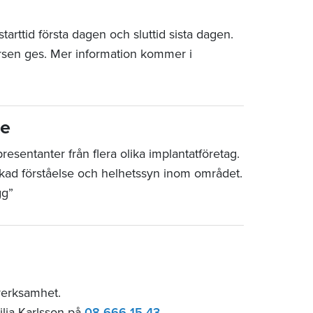
arttid första dagen och sluttid sista dagen.
rsen ges. Mer information kommer i
re
esentanter från flera olika implantatföretag.
 ökad förståelse och helhetssyn inom området.
gg”
verksamhet.
ilia Karlsson på
08-666 15 43
.