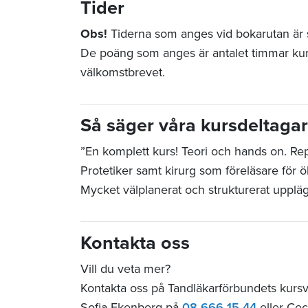
Tider
Obs!
Tiderna som anges vid bokarutan är st
De poäng som anges är antalet timmar ku
välkomstbrevet.
Så säger våra kursdeltaga
”En komplett kurs! Teori och hands on. Repr
Protetiker samt kirurg som föreläsare för
Mycket välplanerat och strukturerat upplä
Kontakta oss
Vill du veta mer?
Kontakta oss på Tandläkarförbundets kurs
Sofia Ekenberg på
08-666 15 44
eller Cec