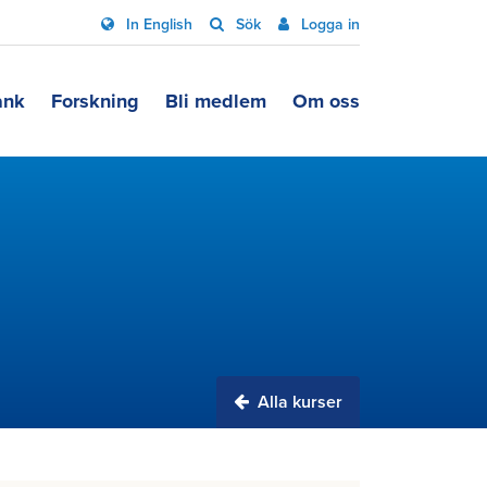
In English
Sök
Logga in
ank
Forskning
Bli medlem
Om oss
Alla kurser