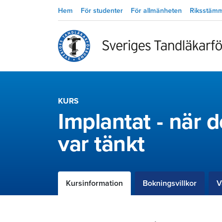
Hem
För studenter
För allmänheten
Riksstäm
KURS
Implantat - när d
var tänkt
Kursinformation
Bokningsvillkor
V