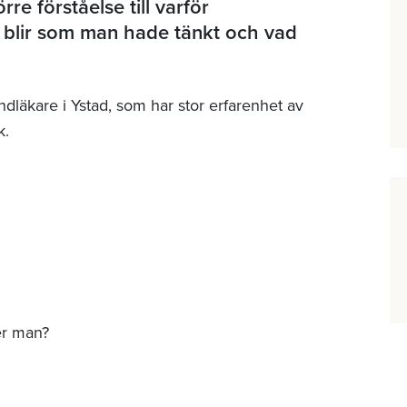
rre förståelse till varför
e blir som man hade tänkt och vad
dläkare i Ystad, som har stor erfarenhet av
k.
ker man?