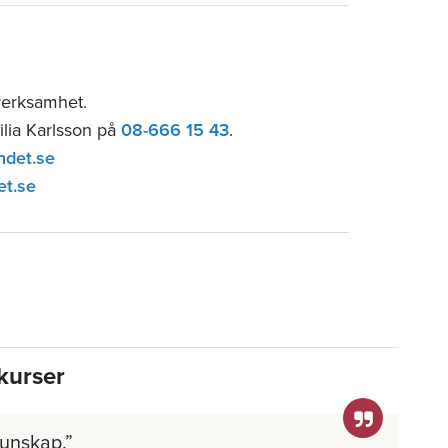
verksamhet.
ilia Karlsson på
08-666 15 43
.
ndet.se
et.se
kurser
kunskap.