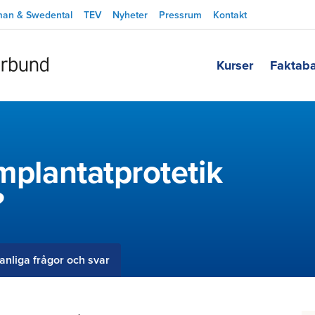
man & Swedental
TEV
Nyheter
Pressrum
Kontakt
Kurser
Faktab
implantatprotetik
?
anliga frågor och svar