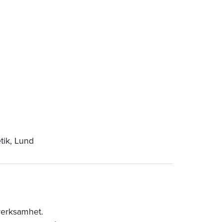
etik, Lund
verksamhet.