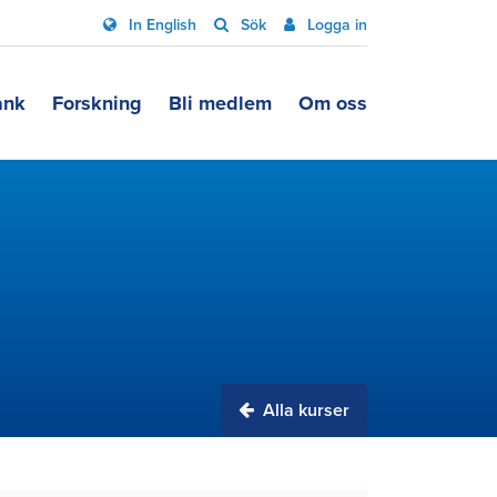
In English
Sök
Logga in
ank
Forskning
Bli medlem
Om oss
Alla kurser