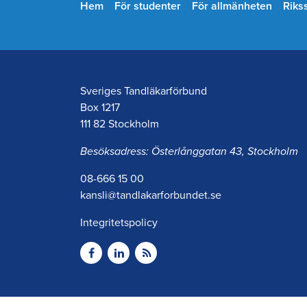
Hem
För studenter
För allmänheten
Riks
Sveriges Tandläkarförbund
Box 1217
111 82 Stockholm
Besöksadress: Österlånggatan 43, Stockholm
08-666 15 00
kansli@tandlakarforbundet.se
Integritetspolicy