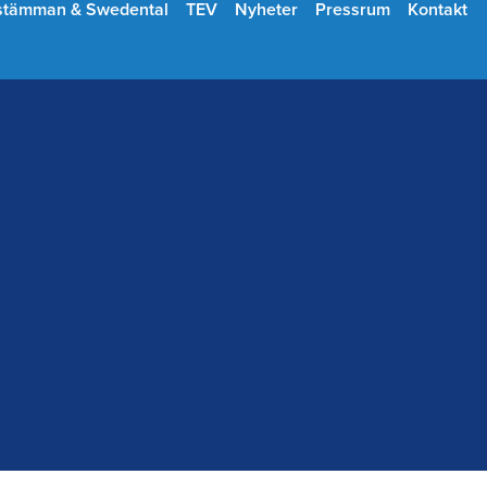
stämman & Swedental
TEV
Nyheter
Pressrum
Kontakt