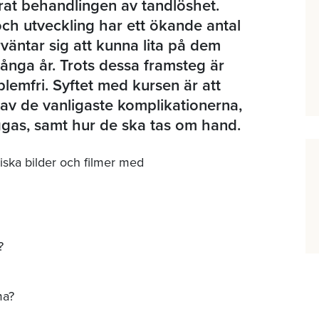
rat behandlingen av tandlöshet.
och utveckling har ett ökande antal
rväntar sig att kunna lita på dem
många år. Trots dessa framsteg är
lemfri. Syftet med kursen är att
v de vanligaste komplikationerna,
ggas, samt hur de ska tas om hand.
niska bilder och filmer med
?
ma?