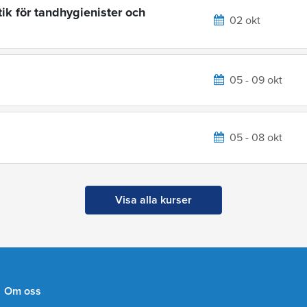
ik för tandhygienister och
02 okt
05 - 09 okt
05 - 08 okt
Visa alla kurser
Om oss