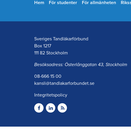
Hem
För studenter
För allmänheten
Riks
Sveriges Tandläkarförbund
Box 1217
111 82 Stockholm
Besöksadress: Österlånggatan 43, Stockholm
08-666 15 00
kansli@tandlakarforbundet.se
Integritetspolicy