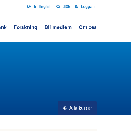
In English
Sök
Logga in
ank
Forskning
Bli medlem
Om oss
Alla kurser