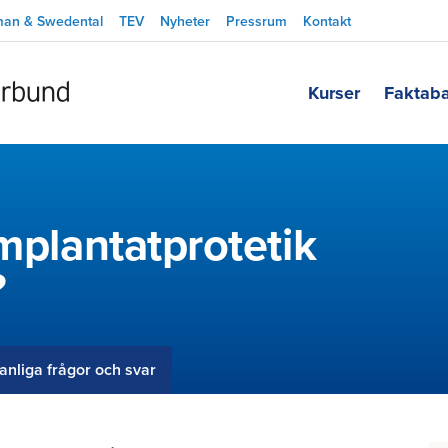
man & Swedental
TEV
Nyheter
Pressrum
Kontakt
Kurser
Faktab
implantatprotetik
?
anliga frågor och svar