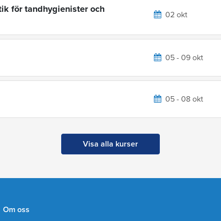
ik för tandhygienister och
02 okt
05 - 09 okt
05 - 08 okt
Visa alla kurser
Om oss