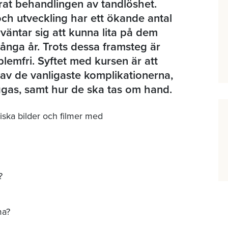
rat behandlingen av tandlöshet.
och utveckling har ett ökande antal
rväntar sig att kunna lita på dem
många år. Trots dessa framsteg är
lemfri. Syftet med kursen är att
v de vanligaste komplikationerna,
ggas, samt hur de ska tas om hand.
niska bilder och filmer med
?
ma?