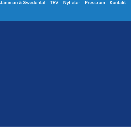
stämman & Swedental
TEV
Nyheter
Pressrum
Kontakt