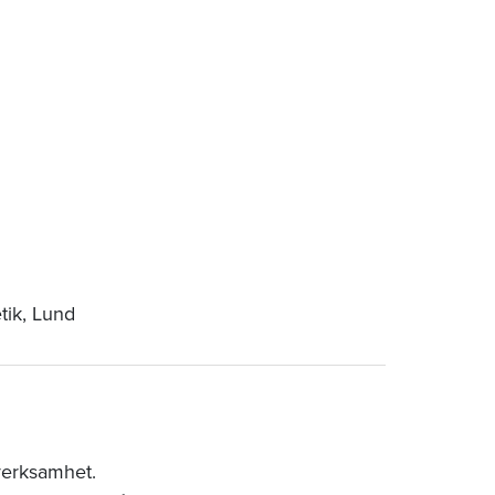
etik, Lund
verksamhet.