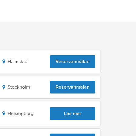
Halmstad
Reservanmälan
Stockholm
Reservanmälan
Helsingborg
Läs mer