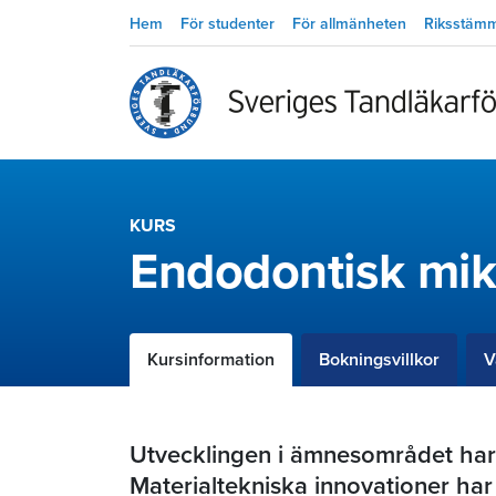
Hem
För studenter
För allmänheten
Riksstäm
KURS
Endodontisk mik
Kursinformation
Bokningsvillkor
V
Utvecklingen i ämnesområdet har
Materialtekniska innovationer har