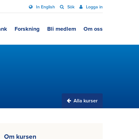
In English
Sök
Logga in
ank
Forskning
Bli medlem
Om oss
Alla kurser
Om kursen