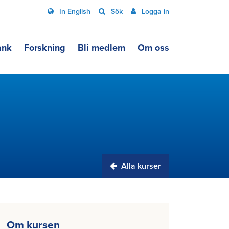
In English
Sök
Logga in
ank
Forskning
Bli medlem
Om oss
Alla kurser
Om kursen