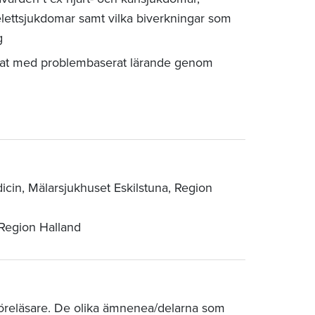
ettsjukdomar samt vilka biverkningar som
g
arvat med problembaserat lärande genom
dicin, Mälarsjukhuset Eskilstuna, Region
 Region Halland
 föreläsare. De olika ämnenea/delarna som