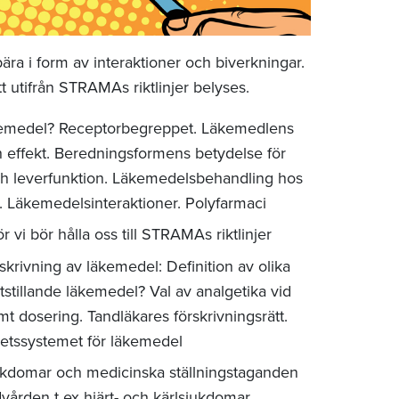
ära i form av interaktioner och biverkningar.
tt utifrån STRAMAs riktlinjer belyses.
äkemedel? Receptorbegreppet. Läkemedlens
effekt. Beredningsformens betydelse för
och leverfunktion. Läkemedelsbehandling hos
. Läkemedelsinteraktioner. Polyfarmaci
r vi bör hålla oss till STRAMAs riktlinjer
krivning av läkemedel: Definition av olika
tstillande läkemedel? Val av analgetika vid
mt dosering. Tandläkares förskrivningsrätt.
etssystemet för läkemedel
ukdomar och medicinska ställningstaganden
ården t ex hjärt- och kärlsjukdomar,