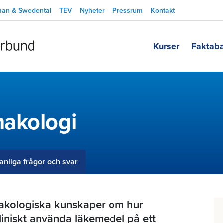
man & Swedental
TEV
Nyheter
Pressrum
Kontakt
Kurser
Faktab
akologi
anliga frågor och svar
rmakologiska kunskaper om hur
kliniskt använda läkemedel på ett