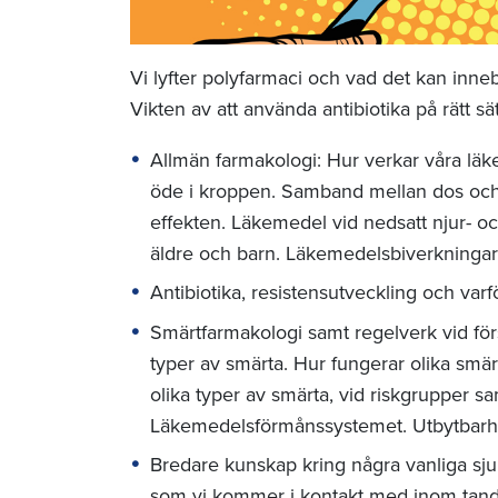
Vi lyfter polyfarmaci och vad det kan inneb
Vikten av att använda antibiotika på rätt sä
Allmän farmakologi: Hur verkar våra l
öde i kroppen. Samband mellan dos och 
effekten. Läkemedel vid nedsatt njur- 
äldre och barn. Läkemedelsbiverkningar
Antibiotika, resistensutveckling och varfö
Smärtfarmakologi samt regelverk vid förs
typer av smärta. Hur fungerar olika smär
olika typer av smärta, vid riskgrupper sa
Läkemedelsförmånssystemet. Utbytbarh
Bredare kunskap kring några vanliga sj
som vi kommer i kontakt med inom tandv