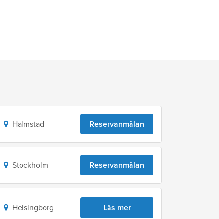
Halmstad
Reservanmälan
Stockholm
Reservanmälan
Helsingborg
Läs mer