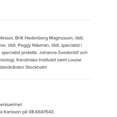
rofessor, Britt Hedenberg Magnusson, ötdl,
r, ötdl, Peggy Näsman, ötdl, specialist i
, specialist protetik. Johanna Svedenlöf och
siologi, Karolinska Institutet samt Louise
olktandvården Stockholm
verksamhet.
ia Karlsson på 08-6661543.