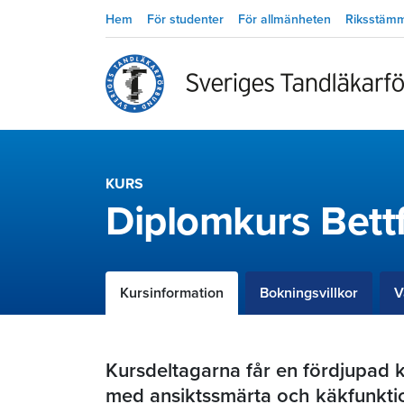
Hem
För studenter
För allmänheten
Riksstäm
KURS
Diplomkurs Bettf
Kursinformation
Bokningsvillkor
V
Kursdeltagarna får en fördjupad ku
med ansiktssmärta och käkfunktion