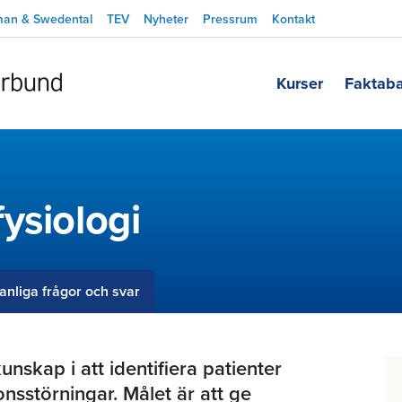
man & Swedental
TEV
Nyheter
Pressrum
Kontakt
Kurser
Faktab
ysiologi
anliga frågor och svar
nskap i att identifiera patienter
sstörningar. Målet är att ge