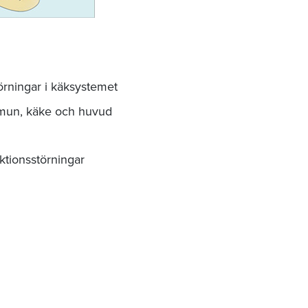
störningar i käksystemet
i mun, käke och huvud
ktionsstörningar