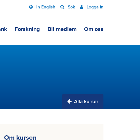
In English
Sök
Logga in
ank
Forskning
Bli medlem
Om oss
Alla kurser
Om kursen