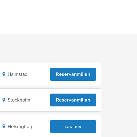
Halmstad
Reservanmälan
Stockholm
Reservanmälan
Helsingborg
Läs mer