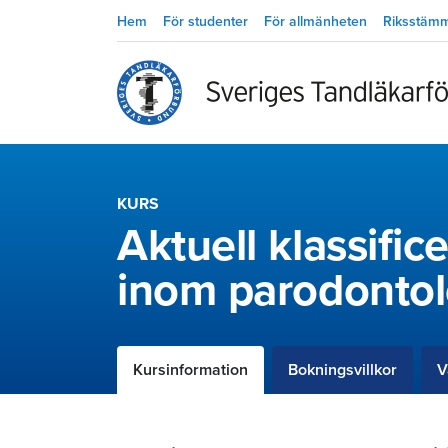
Hem
För studenter
För allmänheten
Riksstäm
KURS
Aktuell klassifi
inom parodontol
Kursinformation
Bokningsvillkor
V