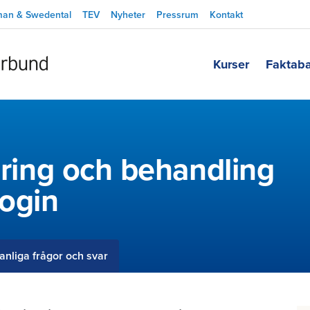
man & Swedental
TEV
Nyheter
Pressrum
Kontakt
Kurser
Faktab
cering och behandling
ogin
anliga frågor och svar