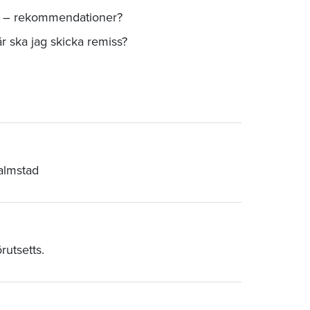
er – rekommendationer?
är ska jag skicka remiss?
Halmstad
rutsetts.