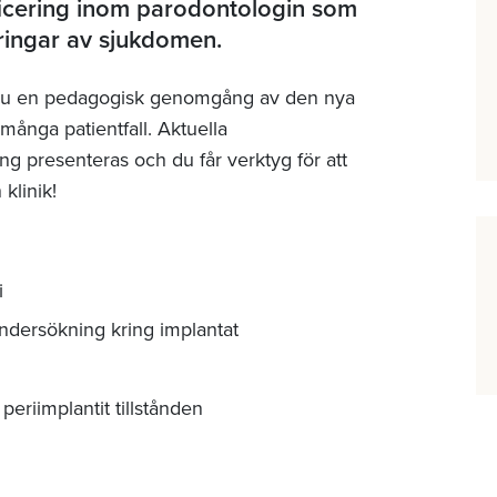
ficering inom parodontologin som
eringar av sjukdomen.
r du en pedagogisk genomgång av den nya
ånga patientfall. Aktuella
 presenteras och du får verktyg för att
klinik!
i
dersökning kring implantat
 periimplantit tillstånden