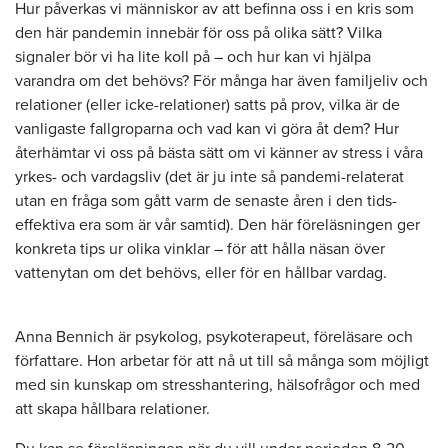
Hur påverkas vi människor av att befinna oss i en kris som
den här pandemin innebär för oss på olika sätt? Vilka
signaler bör vi ha lite koll på – och hur kan vi hjälpa
varandra om det behövs? För många har även familjeliv och
relationer (eller icke-relationer) satts på prov, vilka är de
vanligaste fallgroparna och vad kan vi göra åt dem? Hur
återhämtar vi oss på bästa sätt om vi känner av stress i våra
yrkes- och vardagsliv (det är ju inte så pandemi-relaterat
utan en fråga som gått varm de senaste åren i den tids-
effektiva era som är vår samtid). Den här föreläsningen ger
konkreta tips ur olika vinklar – för att hålla näsan över
vattenytan om det behövs, eller för en hållbar vardag.
Anna Bennich är psykolog, psykoterapeut, föreläsare och
författare. Hon arbetar för att nå ut till så många som möjligt
med sin kunskap om stresshantering, hälsofrågor och med
att skapa hållbara relationer.