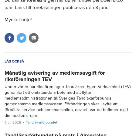
Du kan se föreläsningen när du vill under perioden 8-20
juni. Länk till föreläsningen publiceras den 8 juni.
Mycket nöje!
LÄS OCKSÅ
Månatlig avisering av medlemsavgift för
riksföreningen TEV
Under våren har riksföreningen Tandläkare-Egen Verksamhet (TEV)
genomfört ett omfattande arbete med att flytta
medlemsadministrationen till Sveriges Tandläkarförbunds
gemensamma medlemssystem. Förändringen sker i syfte att
förbättra service och kommunikation, oavsett var du befinner dig i
din medlemsresa.
1 juli 2026
Tandläkarförbundet
Tandläkarförbundet på plats i Almedalen