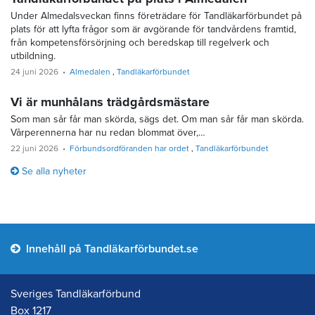
Under Almedalsveckan finns företrädare för Tandläkarförbundet på
plats för att lyfta frågor som är avgörande för tandvårdens framtid,
från kompetensförsörjning och beredskap till regelverk och
utbildning.
24 juni 2026
Almedalen
Tandläkarförbundet
Vi är munhålans trädgårdsmästare
Som man sår får man skörda, sägs det. Om man sår får man skörda.
Vårperennerna har nu redan blommat över,…
22 juni 2026
Förbundsordföranden har ordet
Tandläkarförbundet
Se alla nyheter
Innehåll på Tandläkarförbundet.se
Sveriges Tandläkarförbund
Box 1217