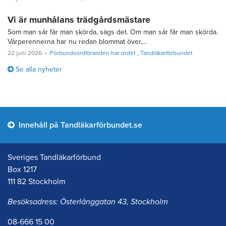
Vi är munhålans trädgårdsmästare
Som man sår får man skörda, sägs det. Om man sår får man skörda.
Vårperennerna har nu redan blommat över,…
22 juni 2026
Förbundsordföranden har ordet
Tandläkarförbundet
Se alla nyheter
Innehåll på Tandläkarförbundet.se
Sveriges Tandläkarförbund
Box 1217
111 82 Stockholm
Besöksadress: Österlånggatan 43, Stockholm
08-666 15 00