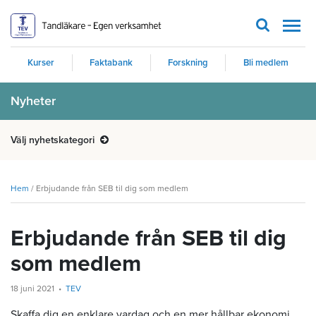
Men
Kurser
Faktabank
Forskning
Bli medlem
Nyheter
Välj nyhetskategori
Hem
/
Erbjudande från SEB til dig som medlem
Erbjudande från SEB til dig
som medlem
18 juni 2021
TEV
Skaffa dig en enklare vardag och en mer hållbar ekonomi