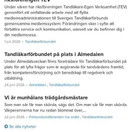
Under våren har riksföreningen Tandläkare-Egen Verksamhet (TEV)
genomfört ett omfattande arbete med att flytta
medlemsadministrationen till Sveriges Tandläkarförbunds
gemensamma medlemssystem. Förändringen sker i syfte att
förbättra service och kommunikation, oavsett var du befinner dig i
din medlemsresa.
1 juli 2026
Tandläkarförbundet
Tandläkarförbundet på plats i Almedalen
Under Almedalsveckan finns företrädare för Tandläkarförbundet på
plats för att lyfta frågor som är avgörande för tandvårdens framtid,
från kompetensförsörjning och beredskap till regelverk och
utbildning.
24 juni 2026
Almedalen
Tandläkarförbundet
Vi är munhålans trädgårdsmästare
Som man sår får man skörda, sägs det. Om man sår får man skörda.
Vårperennerna har nu redan blommat över,…
22 juni 2026
Förbundsordföranden har ordet
Tandläkarförbundet
Se alla nyheter