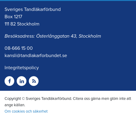
Sveriges Tandläkarförbund
Box 1217
111 82 Stockholm
Besöksadress: Österlånggatan 43, Stockholm
08-666 15 00
kansli@tandlakarforbundet.se
Integritetspolicy
Copyright © Sveriges Tandläkarförbund. Citera oss gärna men glöm inte att
ange källan.
Om cookies och säkerhet