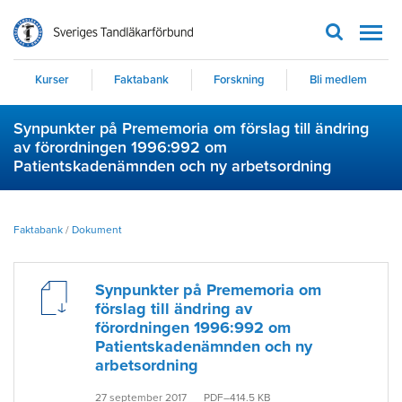
Men
Kurser
Faktabank
Forskning
Bli medlem
Synpunkter på Prememoria om förslag till ändring
av förordningen 1996:992 om
Patientskadenämnden och ny arbetsordning
Faktabank
/
Dokument
Synpunkter på Prememoria om
förslag till ändring av
förordningen 1996:992 om
Patientskadenämnden och ny
arbetsordning
27 september 2017
PDF–414.5 KB