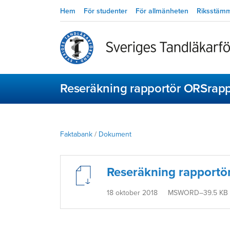
Hem
För studenter
För allmänheten
Riksstäm
Reseräkning rapportör ORSrap
Faktabank
/
Dokument
Reseräkning rapportö
18 oktober 2018
MSWORD–39.5 KB