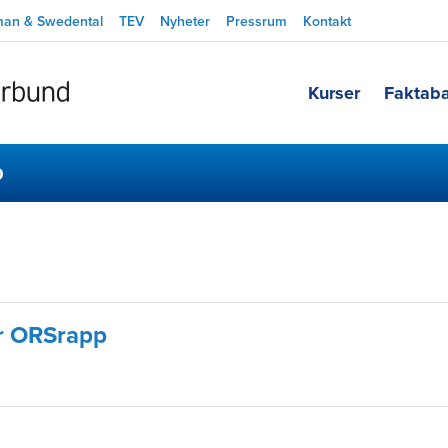
man & Swedental
TEV
Nyheter
Pressrum
Kontakt
Kurser
Faktab
p
r ORSrapp