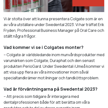
Vi är stolta över att kunna presentera Colgate som är en
av våra utställare under Swedental 2023. Vi har träffat Erik
Fryden, Professional Business Manager på Oral Care och
ställt några frågor.
Vad kommer vi se i Colgates monter?
– Colgate är världsledande inom munvårdsprodukter med
varumärken som Colgate, Duraphat och den senast
produkten PerioGard. Under Swedental i Umeå kommer vi
att visa upp flera av våra innovationer inom såväl
specialtandkrämer mot ilningar och tandköttsproblem.
Vad är förväntningarna på Swedental 2023?
– Att precis som tidigare år interagera med
dentalprofessionen både för att berätta om våra