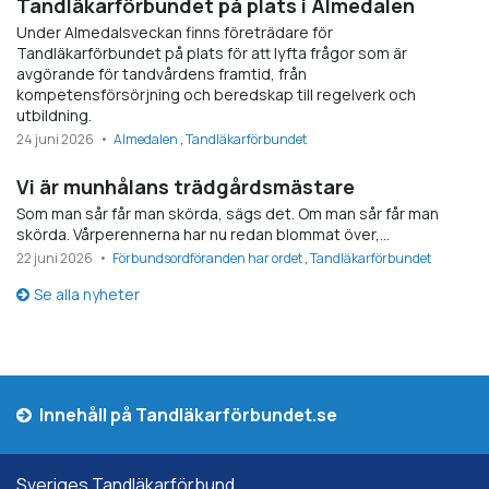
Tandläkarförbundet på plats i Almedalen
Under Almedalsveckan finns företrädare för
Tandläkarförbundet på plats för att lyfta frågor som är
avgörande för tandvårdens framtid, från
kompetensförsörjning och beredskap till regelverk och
utbildning.
24 juni 2026
Almedalen
Tandläkarförbundet
Vi är munhålans trädgårdsmästare
Som man sår får man skörda, sägs det. Om man sår får man
skörda. Vårperennerna har nu redan blommat över,…
22 juni 2026
Förbundsordföranden har ordet
Tandläkarförbundet
Se alla nyheter
Innehåll på Tandläkarförbundet.se
Sveriges Tandläkarförbund