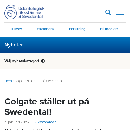
Men
Kurser
Faktabank
Forskning
Bli medlem
Nyheter
Välj nyhetskategori
Hem
/
Colgate ställer ut på Swedental!
Colgate ställer ut på
Swedental!
31 januari 2023
Riksstämman