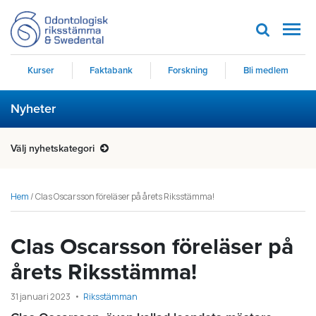
Men
Kurser
Faktabank
Forskning
Bli medlem
Nyheter
Välj nyhetskategori
Hem
/
Clas Oscarsson föreläser på årets Riksstämma!
Clas Oscarsson föreläser på
årets Riksstämma!
31 januari 2023
Riksstämman