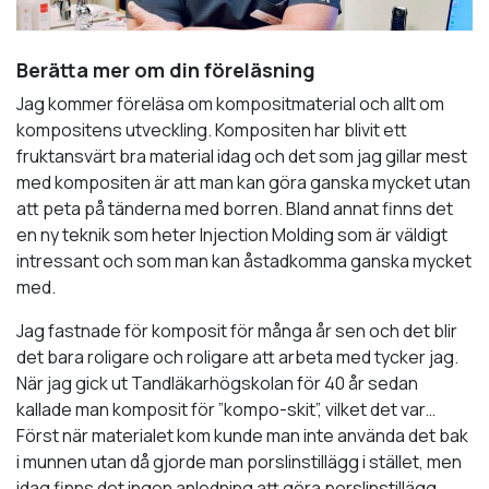
Berätta mer om din föreläsning
Jag kommer föreläsa om kompositmaterial och allt om
kompositens utveckling. Kompositen har blivit ett
fruktansvärt bra material idag och det som jag gillar mest
med kompositen är att man kan göra ganska mycket utan
att peta på tänderna med borren. Bland annat finns det
en ny teknik som heter
Injection Molding
som är väldigt
intressant och som man kan åstadkomma ganska mycket
med.
Jag fastnade för komposit för många år sen och det blir
det bara roligare och roligare att arbeta med tycker jag.
När jag gick ut Tandläkarhögskolan för 40 år sedan
kallade man komposit för ”
kompo-skit
”, vilket det var…
Först när materialet kom kunde man inte använda det bak
i munnen utan då gjorde man porslinstillägg i stället, men
idag finns det ingen anledning att göra porslinstillägg