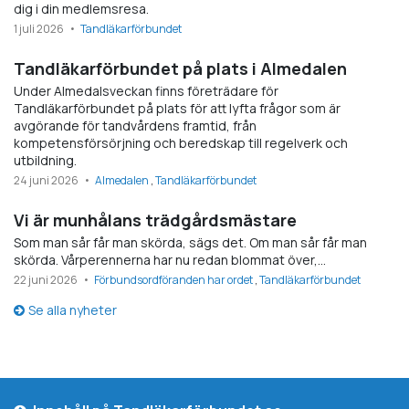
dig i din medlemsresa.
1 juli 2026
Tandläkarförbundet
Tandläkarförbundet på plats i Almedalen
Under Almedalsveckan finns företrädare för
Tandläkarförbundet på plats för att lyfta frågor som är
avgörande för tandvårdens framtid, från
kompetensförsörjning och beredskap till regelverk och
utbildning.
24 juni 2026
Almedalen
Tandläkarförbundet
Vi är munhålans trädgårdsmästare
Som man sår får man skörda, sägs det. Om man sår får man
skörda. Vårperennerna har nu redan blommat över,…
22 juni 2026
Förbundsordföranden har ordet
Tandläkarförbundet
Se alla nyheter