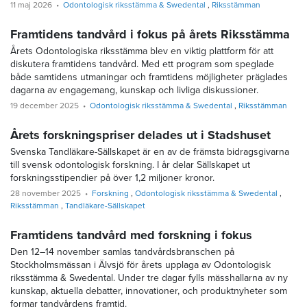
11 maj 2026
Odontologisk riksstämma & Swedental
Riksstämman
Framtidens tandvård i fokus på årets Riksstämma
Årets Odontologiska riksstämma blev en viktig plattform för att
diskutera framtidens tandvård. Med ett program som speglade
både samtidens utmaningar och framtidens möjligheter präglades
dagarna av engagemang, kunskap och livliga diskussioner.
19 december 2025
Odontologisk riksstämma & Swedental
Riksstämman
Årets forskningspriser delades ut i Stadshuset
Svenska Tandläkare-Sällskapet är en av de främsta bidragsgivarna
till svensk odontologisk forskning. I år delar Sällskapet ut
forskningsstipendier på över 1,2 miljoner kronor.
28 november 2025
Forskning
Odontologisk riksstämma & Swedental
Riksstämman
Tandläkare-Sällskapet
Framtidens tandvård med forskning i fokus
Den 12–14 november samlas tandvårdsbranschen på
Stockholmsmässan i Älvsjö för årets upplaga av Odontologisk
riksstämma & Swedental. Under tre dagar fylls mässhallarna av ny
kunskap, aktuella debatter, innovationer, och produktnyheter som
formar tandvårdens framtid.