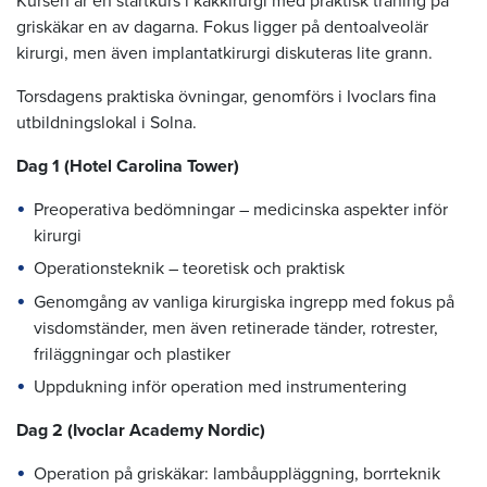
Kursen är en startkurs i käkkirurgi med praktisk träning på
griskäkar en av dagarna. Fokus ligger på dentoalveolär
kirurgi, men även implantatkirurgi diskuteras lite grann.
Torsdagens praktiska övningar, genomförs i Ivoclars fina
utbildningslokal i Solna.
Dag 1 (Hotel Carolina Tower)
Preoperativa bedömningar – medicinska aspekter inför
kirurgi
Operationsteknik – teoretisk och praktisk
Genomgång av vanliga kirurgiska ingrepp med fokus på
visdomständer, men även retinerade tänder, rotrester,
friläggningar och plastiker
Uppdukning inför operation med instrumentering
Dag 2 (Ivoclar Academy Nordic)
Operation på griskäkar: lambåuppläggning, borrteknik