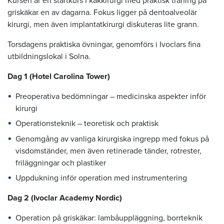
Kursen är en startkurs i käkkirurgi med praktisk träning på
griskäkar en av dagarna. Fokus ligger på dentoalveolär
kirurgi, men även implantatkirurgi diskuteras lite grann.
Torsdagens praktiska övningar, genomförs i Ivoclars fina
utbildningslokal i Solna.
Dag 1 (Hotel Carolina Tower)
Preoperativa bedömningar – medicinska aspekter inför
kirurgi
Operationsteknik – teoretisk och praktisk
Genomgång av vanliga kirurgiska ingrepp med fokus på
visdomständer, men även retinerade tänder, rotrester,
friläggningar och plastiker
Uppdukning inför operation med instrumentering
Dag 2 (Ivoclar Academy Nordic)
Operation på griskäkar: lambåuppläggning, borrteknik