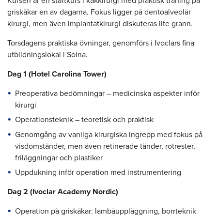
Kursen är en startkurs i käkkirurgi med praktisk träning på
griskäkar en av dagarna. Fokus ligger på dentoalveolär
kirurgi, men även implantatkirurgi diskuteras lite grann.
Torsdagens praktiska övningar, genomförs i Ivoclars fina
utbildningslokal i Solna.
Dag 1 (Hotel Carolina Tower)
Preoperativa bedömningar – medicinska aspekter inför
kirurgi
Operationsteknik – teoretisk och praktisk
Genomgång av vanliga kirurgiska ingrepp med fokus på
visdomständer, men även retinerade tänder, rotrester,
friläggningar och plastiker
Uppdukning inför operation med instrumentering
Dag 2 (Ivoclar Academy Nordic)
Operation på griskäkar: lambåuppläggning, borrteknik