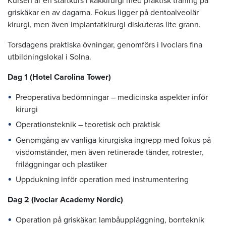
Kursen är en startkurs i käkkirurgi med praktisk träning på
griskäkar en av dagarna. Fokus ligger på dentoalveolär
kirurgi, men även implantatkirurgi diskuteras lite grann.
Torsdagens praktiska övningar, genomförs i Ivoclars fina
utbildningslokal i Solna.
Dag 1 (Hotel Carolina Tower)
Preoperativa bedömningar – medicinska aspekter inför
kirurgi
Operationsteknik – teoretisk och praktisk
Genomgång av vanliga kirurgiska ingrepp med fokus på
visdomständer, men även retinerade tänder, rotrester,
friläggningar och plastiker
Uppdukning inför operation med instrumentering
Dag 2 (Ivoclar Academy Nordic)
Operation på griskäkar: lambåuppläggning, borrteknik