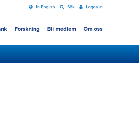
In English
Sök
Logga in
ank
Forskning
Bli medlem
Om oss