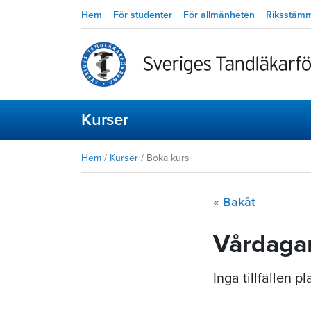
Hem
För studenter
För allmänheten
Riksstäm
Kurser
Hem
/
Kurser
/
Boka kurs
« Bakåt
Vårdagar
Inga tillfällen 