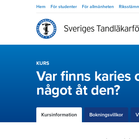
Hem
För studenter
För allmänheten
Riksstäm
KURS
Var finns karies
något åt den?
Kursinformation
Bokningsvillkor
V