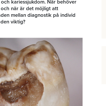
t och kariessjukdom. När behöver
och när är det möjligt att
aden mellan diagnostik på individ
aden viktig?