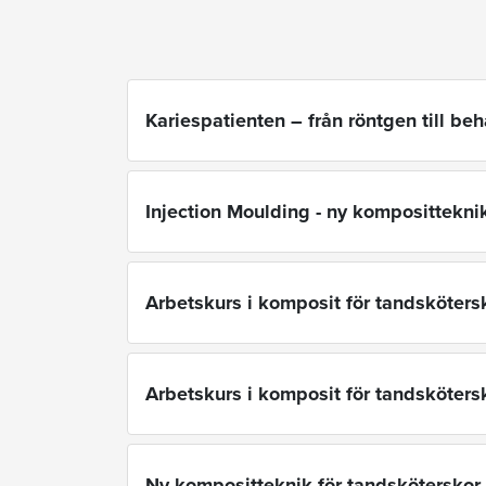
Kariespatienten – från röntgen till be
Injection Moulding - ny komposittekni
Arbetskurs i komposit för tandsköters
Arbetskurs i komposit för tandsköters
Ny kompositteknik för tandsköterskor