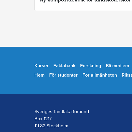
Kurser
Faktabank
Forskning
Bli medlem
Hem
För studenter
För allmänheten
Riks
Sveriges Tandläkarförbund
Box 1217
111 82 Stockholm