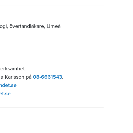
logi, övertandläkare, Umeå
verksamhet.
lia Karlsson på
08-6661543
.
ndet.se
et.se