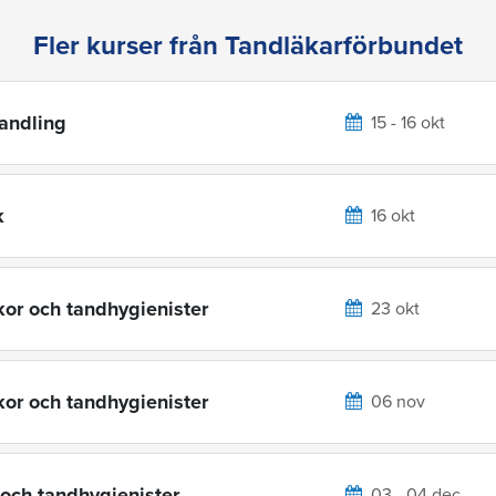
Fler kurser från Tandläkarförbundet
handling
15 - 16 okt
k
16 okt
kor och tandhygienister
23 okt
kor och tandhygienister
06 nov
 och tandhygienister
03 - 04 dec