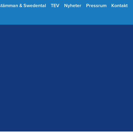
stämman & Swedental
TEV
Nyheter
Pressrum
Kontakt