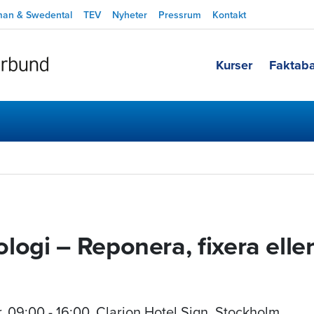
man & Swedental
TEV
Nyheter
Pressrum
Kontakt
Kurser
Faktab
logi – Reponera, fixera elle
r
,
09:00 - 16:00
, Clarion Hotel Sign, Stockholm