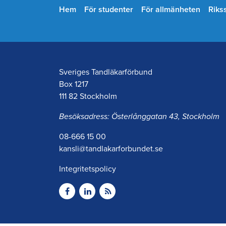
Hem
För studenter
För allmänheten
Riks
Sveriges Tandläkarförbund
Box 1217
111 82 Stockholm
Besöksadress: Österlånggatan 43, Stockholm
08-666 15 00
kansli@tandlakarforbundet.se
Integritetspolicy