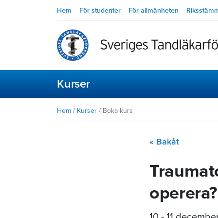
Hem
För studenter
För allmänheten
Riksstäm
Kurser
Hem
/
Kurser
/
Boka kurs
« Bakåt
Traumato
operera?
10 - 11 decembe