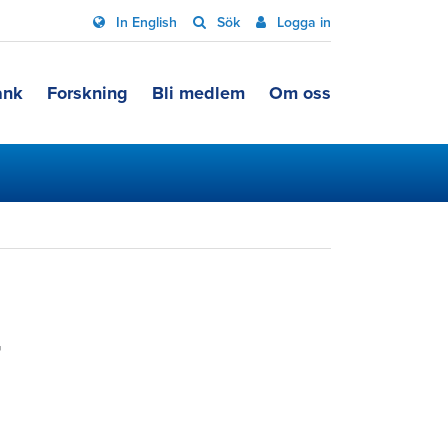
In English
Sök
Logga in
ank
Forskning
Bli medlem
Om oss
r