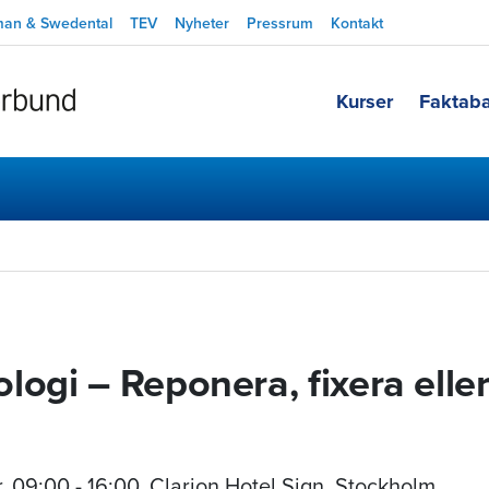
man & Swedental
TEV
Nyheter
Pressrum
Kontakt
Kurser
Faktab
logi – Reponera, fixera elle
r
,
09:00 - 16:00
, Clarion Hotel Sign, Stockholm