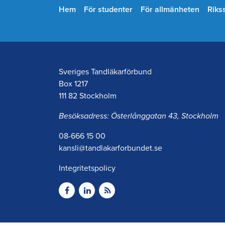
Hem
För studenter
För allmänheten
Riks
Sveriges Tandläkarförbund
Box 1217
111 82 Stockholm
Besöksadress: Österlånggatan 43, Stockholm
08-666 15 00
kansli@tandlakarforbundet.se
Integritetspolicy