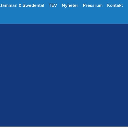
stämman & Swedental
TEV
Nyheter
Pressrum
Kontakt