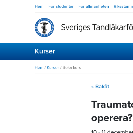
Hem
För studenter
För allmänheten
Riksstäm
Kurser
Hem
/
Kurser
/
Boka kurs
« Bakåt
Traumato
operera?
10 - 11 decembe