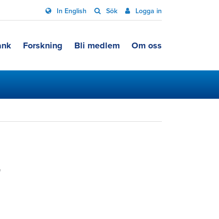
In English
Sök
Logga in
ank
Forskning
Bli medlem
Om oss
r