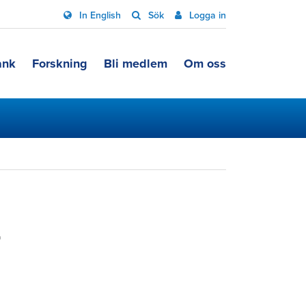
In English
Sök
Logga in
ank
Forskning
Bli medlem
Om oss
r