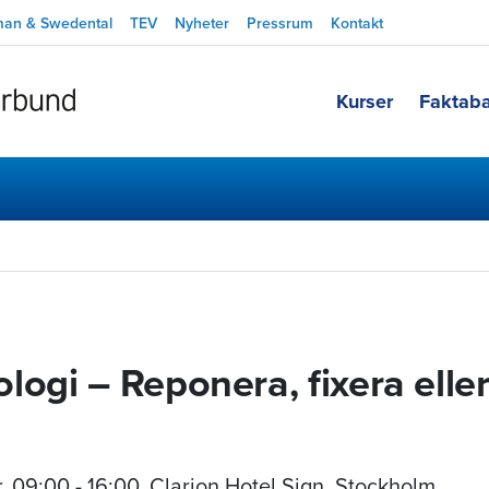
man & Swedental
TEV
Nyheter
Pressrum
Kontakt
Kurser
Faktab
logi – Reponera, fixera elle
r
,
09:00 - 16:00
, Clarion Hotel Sign, Stockholm