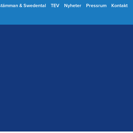
stämman & Swedental
TEV
Nyheter
Pressrum
Kontakt