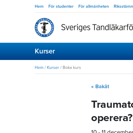
Hem
För studenter
För allmänheten
Riksstäm
Kurser
Hem
/
Kurser
/
Boka kurs
« Bakåt
Traumato
operera?
10 - 11 decembe