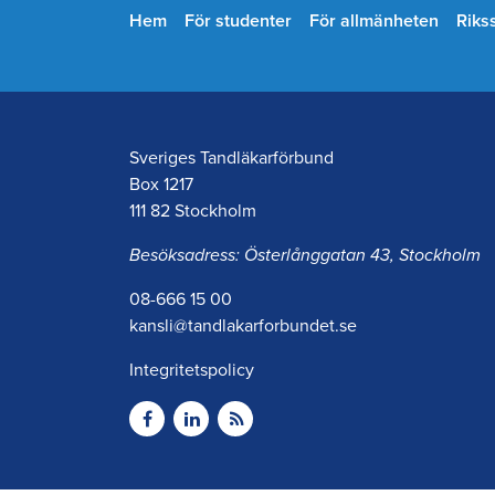
Hem
För studenter
För allmänheten
Riks
Sveriges Tandläkarförbund
Box 1217
111 82 Stockholm
Besöksadress: Österlånggatan 43, Stockholm
08-666 15 00
kansli@tandlakarforbundet.se
Integritetspolicy