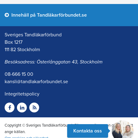
Innehåll på Tandläkarförbundet.se
Sveriges Tandläkarförbund
Box 1217
111 82 Stockholm
Besöksadress: Österlånggatan 43, Stockholm
08-666 15 00
kansli@tandlakarforbundet.se
Integritetspolicy
Copyright © Sveriges Tandläkarförbund. Citera oss gärna men glöm inte att
Kontakta oss
ange källan.