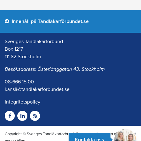
Innehåll på Tandläkarförbundet.se
Sveriges Tandläkarförbund
Box 1217
111 82 Stockholm
Besöksadress: Österlånggatan 43, Stockholm
08-666 15 00
kansli@tandlakarforbundet.se
Integritetspolicy
Copyright © Sveriges Tandläkarförbund. Citera oss gärna men glöm inte att
Kontakta oss
ange källan.