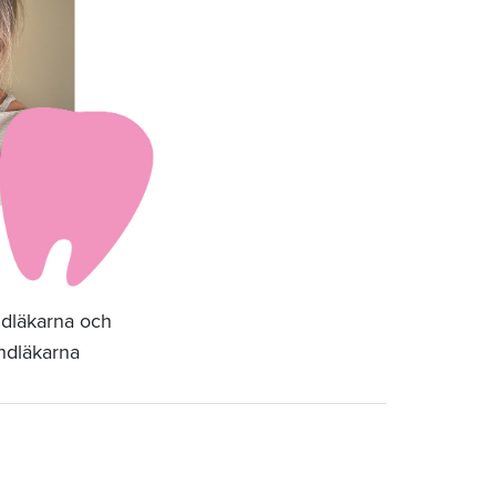
ndläkarna och
ndläkarna