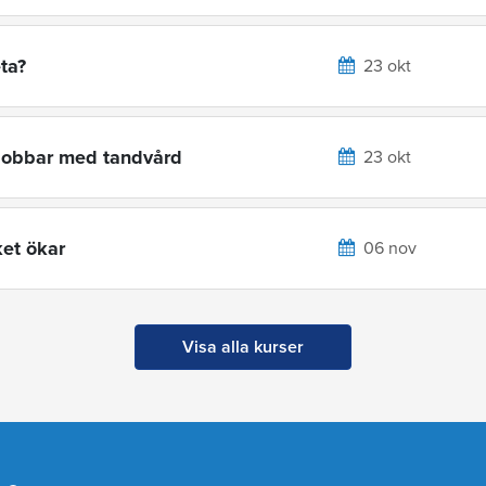
eta?
23 okt
 jobbar med tandvård
23 okt
ket ökar
06 nov
Visa alla kurser