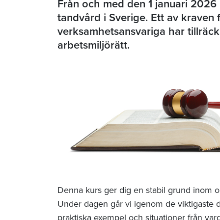
Från och med den 1 januari 2026 kr
tandvård i Sverige. Ett av kraven fö
verksamhetsansvariga har tillräckli
arbetsmiljörätt.
Denna kurs ger dig en stabil grund inom om
Under dagen går vi igenom de viktigaste d
praktiska exempel och situationer från var