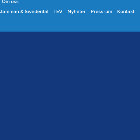
Om oss
stämman & Swedental
TEV
Nyheter
Pressrum
Kontakt