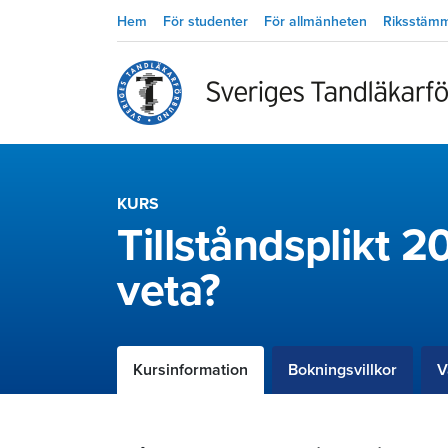
Hem
För studenter
För allmänheten
Riksstäm
KURS
Tillståndsplikt 2
veta?
Kursinformation
Bokningsvillkor
V