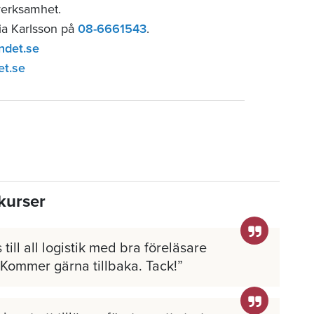
verksamhet.
lia Karlsson på
08-6661543
.
ndet.se
et.se
kurser
 till all logistik med bra föreläsare
 Kommer gärna tillbaka. Tack!