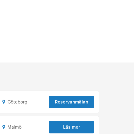
Göteborg
Reservanmälan
Malmö
Läs mer