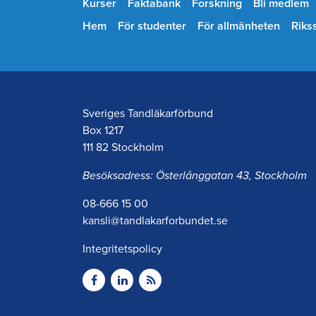
Kurser
Faktabank
Forskning
Bli medlem
Hem
För studenter
För allmänheten
Riks
Sveriges Tandläkarförbund
Box 1217
111 82 Stockholm
Besöksadress: Österlånggatan 43, Stockholm
08-666 15 00
kansli@tandlakarforbundet.se
Integritetspolicy