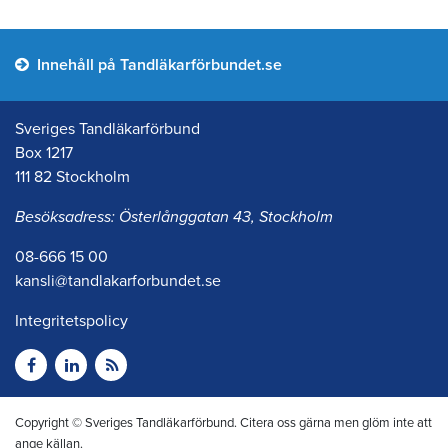
Innehåll på Tandläkarförbundet.se
Sveriges Tandläkarförbund
Box 1217
111 82 Stockholm
Besöksadress: Österlånggatan 43, Stockholm
08-666 15 00
kansli@tandlakarforbundet.se
Integritetspolicy
Copyright © Sveriges Tandläkarförbund. Citera oss gärna men glöm inte att
ange källan.