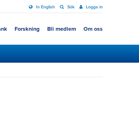
In English
Sök
Logga in
ank
Forskning
Bli medlem
Om oss