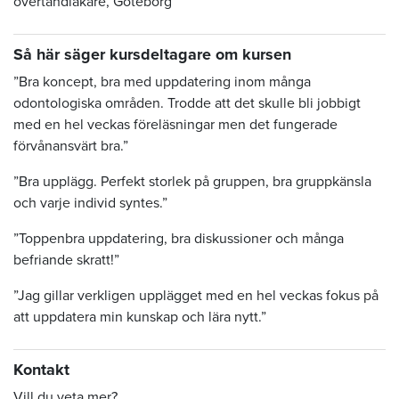
övertandläkare, Göteborg
Så här säger kursdeltagare om kursen
”Bra koncept, bra med uppdatering inom många
odontologiska områden. Trodde att det skulle bli jobbigt
med en hel veckas föreläsningar men det fungerade
förvånansvärt bra.”
”Bra upplägg. Perfekt storlek på gruppen, bra gruppkänsla
och varje individ syntes.”
”Toppenbra uppdatering, bra diskussioner och många
befriande skratt!”
”Jag gillar verkligen upplägget med en hel veckas fokus på
att uppdatera min kunskap och lära nytt.”
Kontakt
Vill du veta mer?