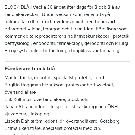
BLOCK BLÅ | Vecka 36 är det åter dags för Block Blå av
Tandläkarveckan. Under veckan kommer vi titta på
nationella riktlinjer och evidens mixat med beprövad
erfarenhet – idag, imorgon och i framtiden. Föreläsare som
kommer delta representerar sina ämneskunskaper i protetik,
bettfysiologi, endodonti, farmakologi, gerodonti och kirurgi.
En ny systematisk fortbildning i toppklass väntar på dig!
Föreläsare block blå
Martin Janda, odont dr, specialist protetik, Lund
Birgitta Häggman Henrikson, professor bettfysiologi,
övertandläkare
Erik Kollinius, övertandläkare, Stockholm
Jahan Abtahi, odont. dr, specialist käkkirurgi och ÖNH-
sjukdomar, Linköping
Lisbeth Dahlström, odont. dr, övertandläkare, Göteborg
Emma Ekenstråle,
specialist orofacial medicin,