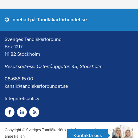
Innehåll på Tandläkarförbundet.se
Sveriges Tandläkarförbund
Box 1217
111 82 Stockholm
Besöksadress: Österlånggatan 43, Stockholm
08-666 15 00
kansli@tandlakarforbundet.se
Integritetspolicy
Copyright © Sveriges Tandläkarförbund. Citera oss gärna men glöm inte att
Kontakta oss
ange källan.