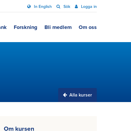
In English
Sök
Logga in
ank
Forskning
Bli medlem
Om oss
Alla kurser
Om kursen