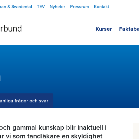
man & Swedental
TEV
Nyheter
Pressrum
Kontakt
Kurser
Faktab
n
anliga frågor och svar
och gammal kunskap blir inaktuell i
ar vi som tandläkare en skyldighet