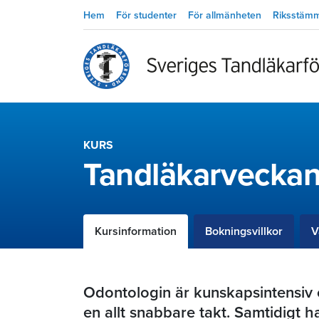
Hem
För studenter
För allmänheten
Riksstäm
KURS
Tandläkarvecka
Kursinformation
Bokningsvillkor
V
Odontologin är kunskapsintensiv 
en allt snabbare takt. Samtidigt h