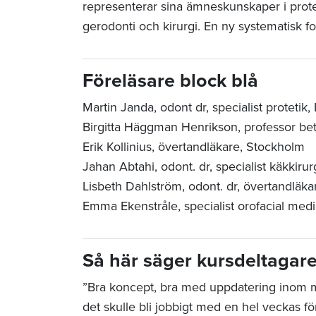
representerar sina ämneskunskaper i protet
gerodonti och kirurgi. En ny systematisk for
Föreläsare block blå
Martin Janda, odont dr, specialist protetik,
Birgitta Häggman Henrikson, professor bett
Erik Kollinius, övertandläkare, Stockholm
Jahan Abtahi, odont. dr, specialist käkkir
Lisbeth Dahlström, odont. dr, övertandläk
Emma Ekenstråle,
specialist orofacial med
Så här säger kursdeltagar
”Bra koncept, bra med uppdatering inom 
det skulle bli jobbigt med en hel veckas 