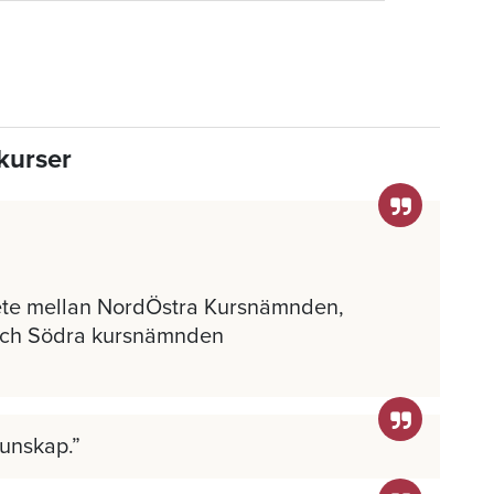
kurser
ete mellan NordÖstra Kursnämnden,
och Södra kursnämnden
kunskap.