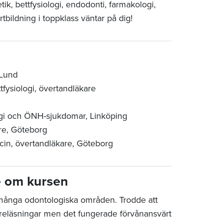
ik, bettfysiologi, endodonti, farmakologi,
tbildning i toppklass väntar på dig!
 Lund
fysiologi, övertandläkare
urgi och ÖNH-sjukdomar, Linköping
are, Göteborg
icin, övertandläkare, Göteborg
e om kursen
många odontologiska områden. Trodde att
föreläsningar men det fungerade förvånansvärt