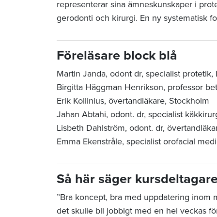
representerar sina ämneskunskaper i protet
gerodonti och kirurgi. En ny systematisk for
Föreläsare block blå
Martin Janda, odont dr, specialist protetik,
Birgitta Häggman Henrikson, professor bett
Erik Kollinius, övertandläkare, Stockholm
Jahan Abtahi, odont. dr, specialist käkkir
Lisbeth Dahlström, odont. dr, övertandläk
Emma Ekenstråle,
specialist orofacial med
Så här säger kursdeltagar
”Bra koncept, bra med uppdatering inom 
det skulle bli jobbigt med en hel veckas 