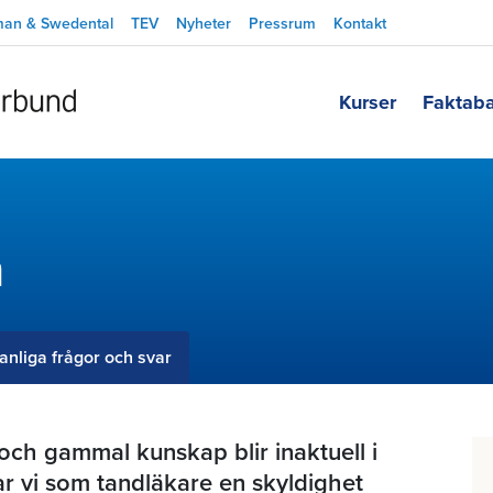
man & Swedental
TEV
Nyheter
Pressrum
Kontakt
Kurser
Faktab
n
anliga frågor och svar
och gammal kunskap blir inaktuell i
ar vi som tandläkare en skyldighet