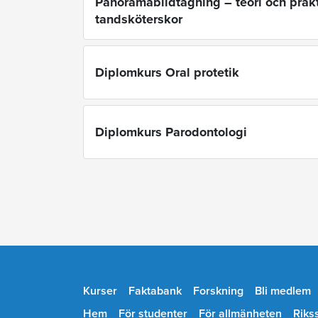
Panoramabildtagning – teori och prakt
tandsköterskor
Diplomkurs Oral protetik
Diplomkurs Parodontologi
Kurser
Faktabank
Forskning
Bli medlem
Hem
För studenter
För allmänheten
Riks