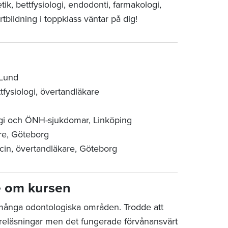
ik, bettfysiologi, endodonti, farmakologi,
tbildning i toppklass väntar på dig!
 Lund
fysiologi, övertandläkare
urgi och ÖNH-sjukdomar, Linköping
are, Göteborg
icin, övertandläkare, Göteborg
e om kursen
många odontologiska områden. Trodde att
föreläsningar men det fungerade förvånansvärt