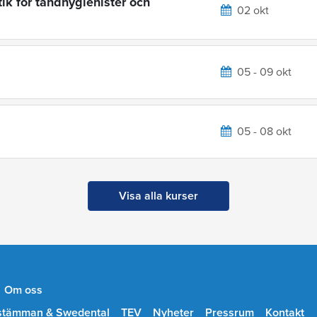
ik för tandhygienister och
02 okt
05 - 09 okt
05 - 08 okt
Visa alla kurser
Om oss
stämman & Swedental
TEV
Nyheter
Pressrum
Kontakt