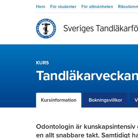
Hem
För studenter
För allmänheten
Riksstäm
KURS
Tandläkarvecka
Kursinformation
Bokningsvillkor
V
Odontologin är kunskapsintensiv 
en allt snabbare takt. Samtidigt h