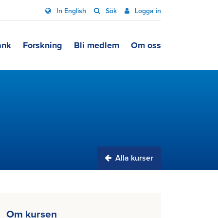
In English
Sök
Logga in
ank
Forskning
Bli medlem
Om oss
Alla kurser
Om kursen