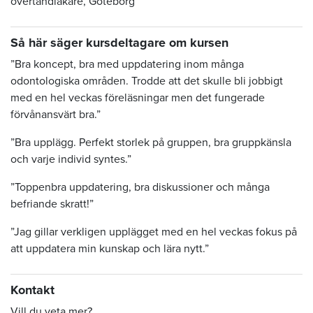
övertandläkare, Göteborg
Så här säger kursdeltagare om kursen
”Bra koncept, bra med uppdatering inom många
odontologiska områden. Trodde att det skulle bli jobbigt
med en hel veckas föreläsningar men det fungerade
förvånansvärt bra.”
”Bra upplägg. Perfekt storlek på gruppen, bra gruppkänsla
och varje individ syntes.”
”Toppenbra uppdatering, bra diskussioner och många
befriande skratt!”
”Jag gillar verkligen upplägget med en hel veckas fokus på
att uppdatera min kunskap och lära nytt.”
Kontakt
Vill du veta mer?