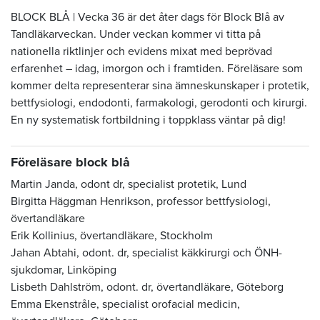
BLOCK BLÅ | Vecka 36 är det åter dags för Block Blå av
Tandläkarveckan. Under veckan kommer vi titta på
nationella riktlinjer och evidens mixat med beprövad
erfarenhet – idag, imorgon och i framtiden. Föreläsare som
kommer delta representerar sina ämneskunskaper i protetik,
bettfysiologi, endodonti, farmakologi, gerodonti och kirurgi.
En ny systematisk fortbildning i toppklass väntar på dig!
Föreläsare block blå
Martin Janda, odont dr, specialist protetik, Lund
Birgitta Häggman Henrikson, professor bettfysiologi,
övertandläkare
Erik Kollinius, övertandläkare, Stockholm
Jahan Abtahi, odont. dr, specialist käkkirurgi och ÖNH-
sjukdomar, Linköping
Lisbeth Dahlström, odont. dr, övertandläkare, Göteborg
Emma Ekenstråle,
specialist orofacial medicin,