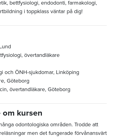
ik, bettfysiologi, endodonti, farmakologi,
tbildning i toppklass väntar på dig!
 Lund
fysiologi, övertandläkare
urgi och ÖNH-sjukdomar, Linköping
are, Göteborg
icin, övertandläkare, Göteborg
e om kursen
många odontologiska områden. Trodde att
föreläsningar men det fungerade förvånansvärt