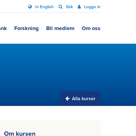
In English
Sök
Logga in
ank
Forskning
Bli medlem
Om oss
Alla kurser
Om kursen