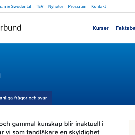
man & Swedental
TEV
Nyheter
Pressrum
Kontakt
Kurser
Faktab
n
anliga frågor och svar
och gammal kunskap blir inaktuell i
ar vi som tandläkare en skyldighet