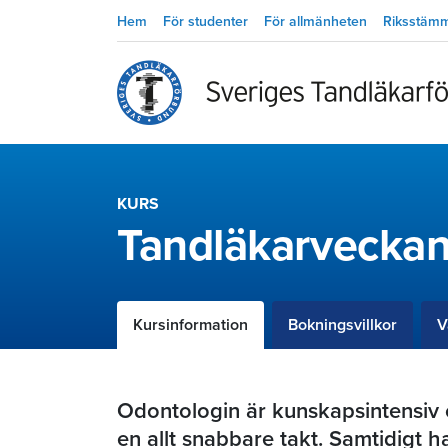
Hem
För studenter
För allmänheten
Riksstäm
KURS
Tandläkarvecka
Kursinformation
Bokningsvillkor
V
Odontologin är kunskapsintensiv 
en allt snabbare takt. Samtidigt h