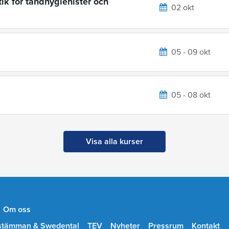
ik för tandhygienister och
02 okt
05 - 09 okt
05 - 08 okt
Visa alla kurser
Om oss
stämman & Swedental
TEV
Nyheter
Pressrum
Kontakt