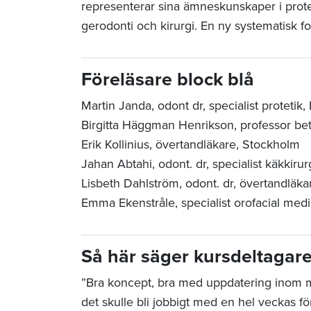
representerar sina ämneskunskaper i protet
gerodonti och kirurgi. En ny systematisk for
Föreläsare block blå
Martin Janda, odont dr, specialist protetik,
Birgitta Häggman Henrikson, professor bett
Erik Kollinius, övertandläkare, Stockholm
Jahan Abtahi, odont. dr, specialist käkkir
Lisbeth Dahlström, odont. dr, övertandläk
Emma Ekenstråle,
specialist orofacial med
Så här säger kursdeltagar
”Bra koncept, bra med uppdatering inom 
det skulle bli jobbigt med en hel veckas 