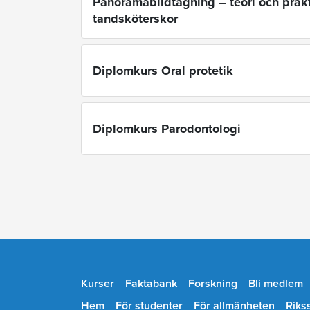
Panoramabildtagning – teori och prakt
tandsköterskor
Diplomkurs Oral protetik
Diplomkurs Parodontologi
Kurser
Faktabank
Forskning
Bli medlem
Hem
För studenter
För allmänheten
Riks