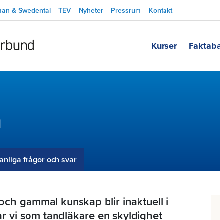
man & Swedental
TEV
Nyheter
Pressrum
Kontakt
Kurser
Faktab
n
anliga frågor och svar
och gammal kunskap blir inaktuell i
ar vi som tandläkare en skyldighet