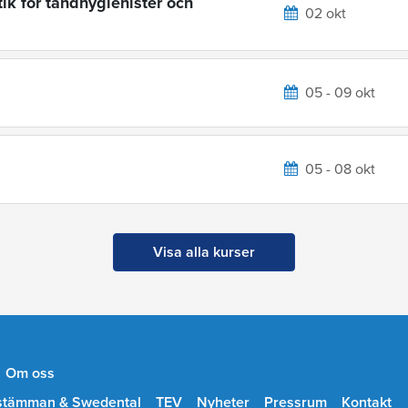
ik för tandhygienister och
02 okt
05 - 09 okt
05 - 08 okt
Visa alla kurser
Om oss
stämman & Swedental
TEV
Nyheter
Pressrum
Kontakt