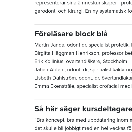
representerar sina ämneskunskaper i protet
gerodonti och kirurgi. En ny systematisk for
Föreläsare block blå
Martin Janda, odont dr, specialist protetik,
Birgitta Häggman Henrikson, professor bett
Erik Kollinius, övertandläkare, Stockholm
Jahan Abtahi, odont. dr, specialist käkkir
Lisbeth Dahlström, odont. dr, övertandläk
Emma Ekenstråle,
specialist orofacial med
Så här säger kursdeltagar
”Bra koncept, bra med uppdatering inom 
det skulle bli jobbigt med en hel veckas 