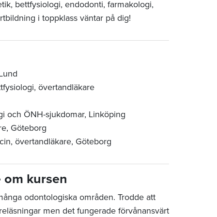
ik, bettfysiologi, endodonti, farmakologi,
tbildning i toppklass väntar på dig!
 Lund
fysiologi, övertandläkare
urgi och ÖNH-sjukdomar, Linköping
are, Göteborg
icin, övertandläkare, Göteborg
e om kursen
många odontologiska områden. Trodde att
föreläsningar men det fungerade förvånansvärt