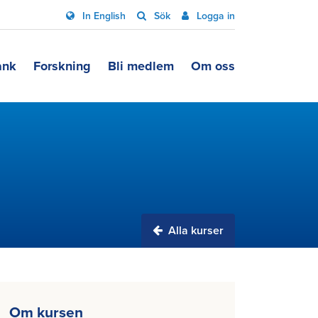
In English
Sök
Logga in
ank
Forskning
Bli medlem
Om oss
Alla kurser
Om kursen