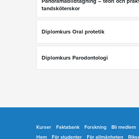
Panoramabildtagning – teori och prakt
tandsköterskor
Diplomkurs Oral protetik
Diplomkurs Parodontologi
Kurser
Faktabank
Forskning
Bli medlem
Hem
För studenter
För allmänheten
Riks