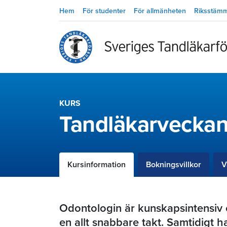
Hem
För studenter
För allmänheten
Riksstäm
KURS
Tandläkarvecka
Kursinformation
Bokningsvillkor
V
Odontologin är kunskapsintensiv 
en allt snabbare takt. Samtidigt h