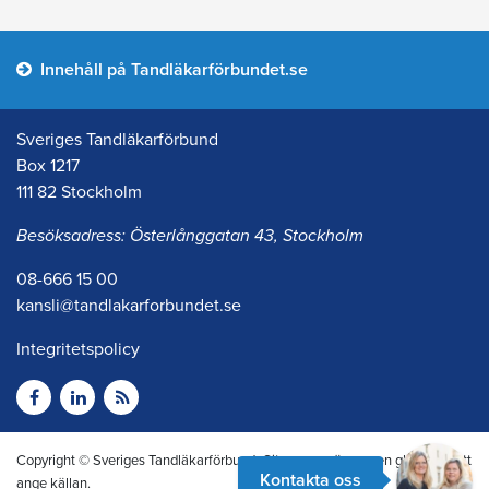
Innehåll på Tandläkarförbundet.se
Sveriges Tandläkarförbund
Box 1217
111 82 Stockholm
Besöksadress: Österlånggatan 43, Stockholm
08-666 15 00
kansli@tandlakarforbundet.se
Integritetspolicy
Copyright © Sveriges Tandläkarförbund. Citera oss gärna men glöm inte att
Kontakta oss
ange källan.