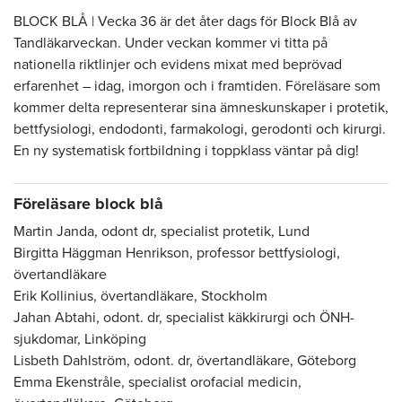
BLOCK BLÅ | Vecka 36 är det åter dags för Block Blå av
Tandläkarveckan. Under veckan kommer vi titta på
nationella riktlinjer och evidens mixat med beprövad
erfarenhet – idag, imorgon och i framtiden. Föreläsare som
kommer delta representerar sina ämneskunskaper i protetik,
bettfysiologi, endodonti, farmakologi, gerodonti och kirurgi.
En ny systematisk fortbildning i toppklass väntar på dig!
Föreläsare block blå
Martin Janda, odont dr, specialist protetik, Lund
Birgitta Häggman Henrikson, professor bettfysiologi,
övertandläkare
Erik Kollinius, övertandläkare, Stockholm
Jahan Abtahi, odont. dr, specialist käkkirurgi och ÖNH-
sjukdomar, Linköping
Lisbeth Dahlström, odont. dr, övertandläkare, Göteborg
Emma Ekenstråle,
specialist orofacial medicin,