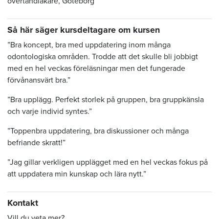
övertandläkare, Göteborg
Så här säger kursdeltagare om kursen
”Bra koncept, bra med uppdatering inom många
odontologiska områden. Trodde att det skulle bli jobbigt
med en hel veckas föreläsningar men det fungerade
förvånansvärt bra.”
”Bra upplägg. Perfekt storlek på gruppen, bra gruppkänsla
och varje individ syntes.”
”Toppenbra uppdatering, bra diskussioner och många
befriande skratt!”
”Jag gillar verkligen upplägget med en hel veckas fokus på
att uppdatera min kunskap och lära nytt.”
Kontakt
Vill du veta mer?