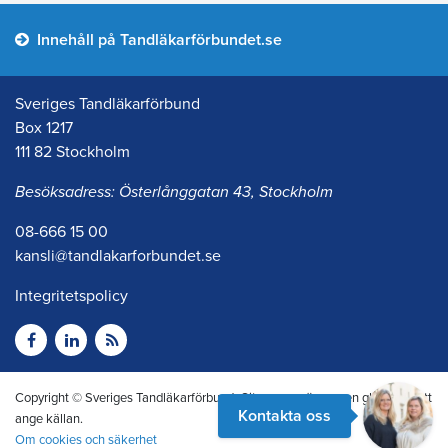
Innehåll på Tandläkarförbundet.se
Sveriges Tandläkarförbund
Box 1217
111 82 Stockholm
Besöksadress: Österlånggatan 43, Stockholm
08-666 15 00
kansli@tandlakarforbundet.se
Integritetspolicy
Copyright © Sveriges Tandläkarförbund. Citera oss gärna men glöm inte att
Kontakta oss
ange källan.
Om cookies och säkerhet