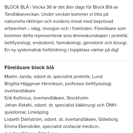
BLOCK BLÅ | Vecka 36 är det åter dags för Block Blå av
Tandläkarveckan. Under veckan kommer vi titta på
nationella riktlinjer och evidens mixat med beprövad
erfarenhet – idag, imorgon och i framtiden. Föreläsare som
kommer delta representerar sina ämneskunskaper i protetik,
bettfysiologi, endodonti, farmakologi, gerodonti och kirurgi.
En ny systematisk fortbildning i toppklass väntar på dig!
Föreläsare block blå
Martin Janda, odont dr, specialist protetik, Lund
Birgitta Häggman Henrikson, professor bettfysiologi,
övertandläkare
Erik Kollinius, övertandläkare, Stockholm
Jahan Abtahi, odont. dr, specialist käkkirurgi och ÖNH-
sjukdomar, Linköping
Lisbeth Dahlström, odont. dr, övertandläkare, Göteborg
Emma Ekenstråle,
specialist orofacial medicin,