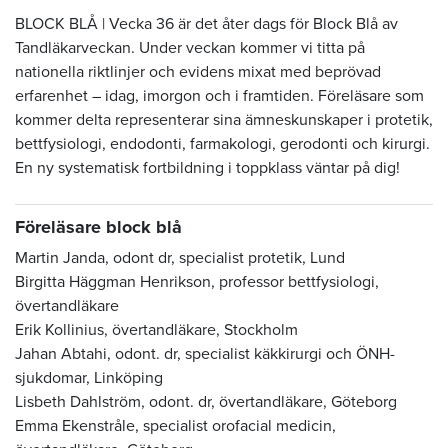
BLOCK BLÅ | Vecka 36 är det åter dags för Block Blå av
Tandläkarveckan. Under veckan kommer vi titta på
nationella riktlinjer och evidens mixat med beprövad
erfarenhet – idag, imorgon och i framtiden. Föreläsare som
kommer delta representerar sina ämneskunskaper i protetik,
bettfysiologi, endodonti, farmakologi, gerodonti och kirurgi.
En ny systematisk fortbildning i toppklass väntar på dig!
Föreläsare block blå
Martin Janda, odont dr, specialist protetik, Lund
Birgitta Häggman Henrikson, professor bettfysiologi,
övertandläkare
Erik Kollinius, övertandläkare, Stockholm
Jahan Abtahi, odont. dr, specialist käkkirurgi och ÖNH-
sjukdomar, Linköping
Lisbeth Dahlström, odont. dr, övertandläkare, Göteborg
Emma Ekenstråle,
specialist orofacial medicin,