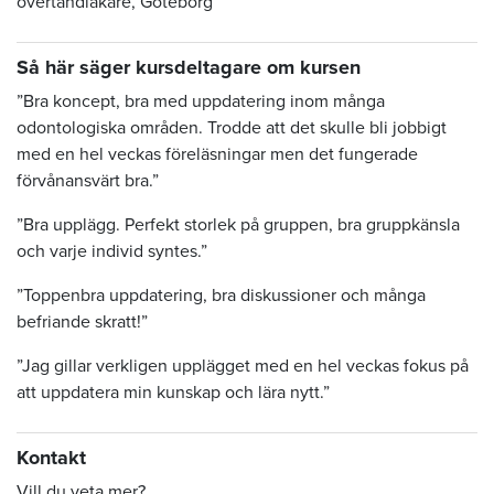
övertandläkare, Göteborg
Så här säger kursdeltagare om kursen
”Bra koncept, bra med uppdatering inom många
odontologiska områden. Trodde att det skulle bli jobbigt
med en hel veckas föreläsningar men det fungerade
förvånansvärt bra.”
”Bra upplägg. Perfekt storlek på gruppen, bra gruppkänsla
och varje individ syntes.”
”Toppenbra uppdatering, bra diskussioner och många
befriande skratt!”
”Jag gillar verkligen upplägget med en hel veckas fokus på
att uppdatera min kunskap och lära nytt.”
Kontakt
Vill du veta mer?