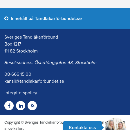
Innehåll på Tandläkarförbundet.se
Sveriges Tandläkarförbund
Box 1217
111 82 Stockholm
Besöksadress: Österlånggatan 43, Stockholm
08-666 15 00
kansli@tandlakarforbundet.se
Integritetspolicy
Copyright © Sveriges Tandläkarförbund. Citera oss gärna men glöm inte att
Kontakta oss
ange källan.