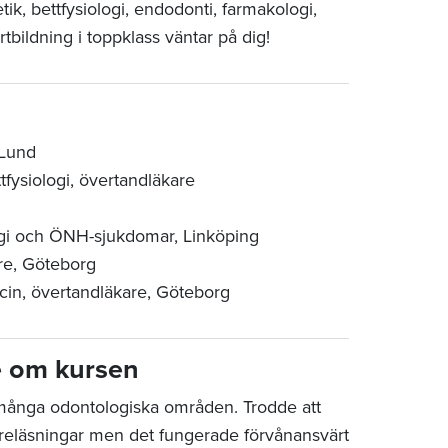
ik, bettfysiologi, endodonti, farmakologi,
tbildning i toppklass väntar på dig!
 Lund
fysiologi, övertandläkare
urgi och ÖNH-sjukdomar, Linköping
are, Göteborg
icin, övertandläkare, Göteborg
e om kursen
många odontologiska områden. Trodde att
föreläsningar men det fungerade förvånansvärt