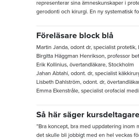
representerar sina ämneskunskaper i protet
gerodonti och kirurgi. En ny systematisk for
Föreläsare block blå
Martin Janda, odont dr, specialist protetik,
Birgitta Häggman Henrikson, professor bett
Erik Kollinius, övertandläkare, Stockholm
Jahan Abtahi, odont. dr, specialist käkkir
Lisbeth Dahlström, odont. dr, övertandläk
Emma Ekenstråle,
specialist orofacial med
Så här säger kursdeltagar
”Bra koncept, bra med uppdatering inom 
det skulle bli jobbigt med en hel veckas 