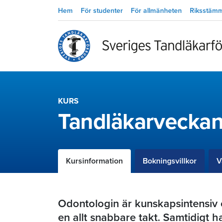
Hem
För studenter
För allmänheten
Riksstäm
KURS
Tandläkarvecka
Kursinformation
Bokningsvillkor
V
Odontologin är kunskapsintensiv 
en allt snabbare takt. Samtidigt h