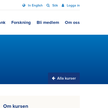
In English
Sök
Logga in
ank
Forskning
Bli medlem
Om oss
Alla kurser
Om kursen