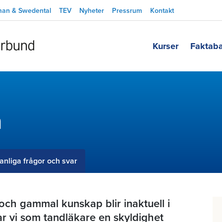
man & Swedental
TEV
Nyheter
Pressrum
Kontakt
Kurser
Faktab
n
anliga frågor och svar
och gammal kunskap blir inaktuell i
ar vi som tandläkare en skyldighet