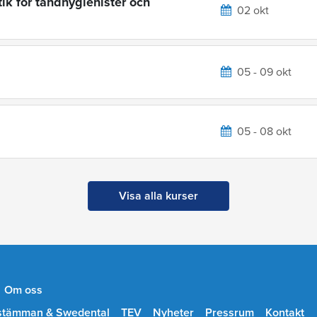
ik för tandhygienister och
02 okt
05 - 09 okt
05 - 08 okt
Visa alla kurser
Om oss
stämman & Swedental
TEV
Nyheter
Pressrum
Kontakt