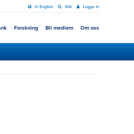
In English
Sök
Logga in
ank
Forskning
Bli medlem
Om oss