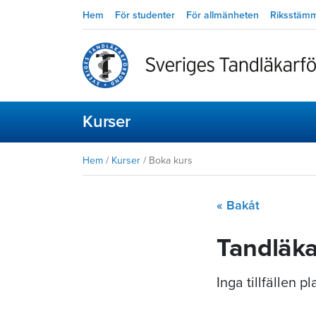
Hem
För studenter
För allmänheten
Riksstäm
Kurser
Hem
/
Kurser
/
Boka kurs
« Bakåt
Tandläka
Inga tillfällen 